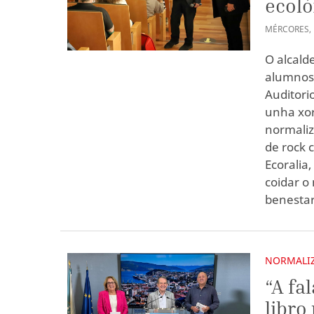
ecoló
MÉRCORES
,
O alcald
alumnos 
Auditori
unha xor
normaliz
de rock 
Ecoralia
coidar o
benestar
NORMALIZ
“A fa
libro