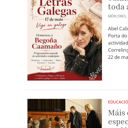
toda 
MÉRCORES
,
Abel Cab
Porta do
activid
Correlin
22 de ma
EDUCACI
Máis 
espec