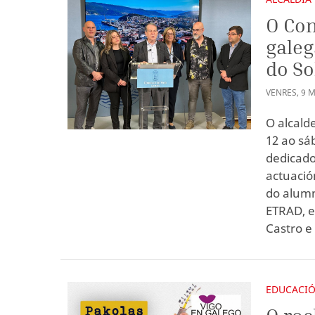
O Con
galeg
do So
VENRES
,
9
M
O alcald
12 ao sá
dedicado
actuació
do alumn
ETRAD, e
Castro e
EDUCACI