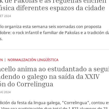
k de Pakolas e as regueifas enchen
sica diferentes espazos da cidade
SET
2024
lo organiza esta semana seis xornadas con proposta
obre: o rock infantil e familiar de Pakolas e a tradición d
s.
ÓN
NORMALIZACIÓN LINGÜÍSTICA
cello anima ao estudantado a segu
dendo o galego na saída da XXIV
ón do Correlingua
AI
2024
dición da festa da lingua galega, "Correlingua", contou e
 Vigo coa participación dun total de 1.823 alumnos de 23