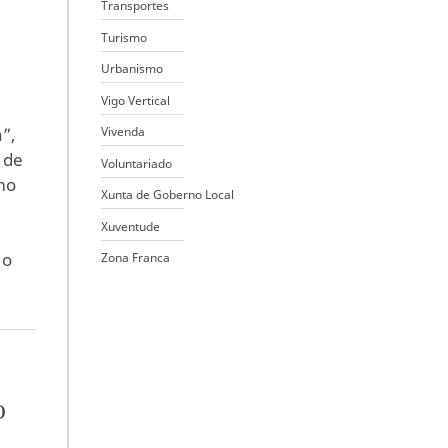
Transportes
Turismo
Urbanismo
Vigo Vertical
Vivenda
”,
 de
Voluntariado
tmo
Xunta de Goberno Local
Xuventude
 o
Zona Franca
o