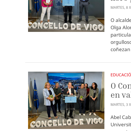
MARTES
,
8
O alcald
Olga Alo
particul
orgullos
coñezan 
EDUCACI
O Con
en va
MARTES
,
3
Abel Cab
Universi