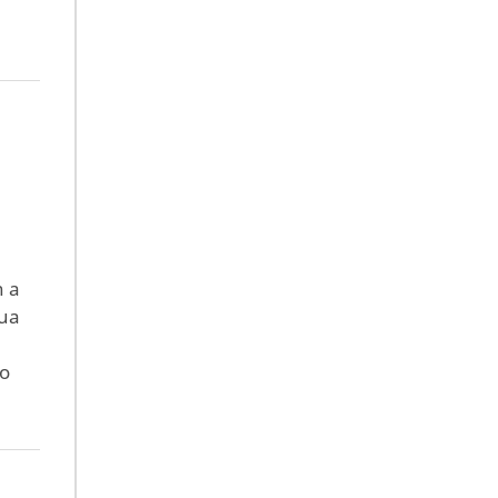
n a
gua
ao