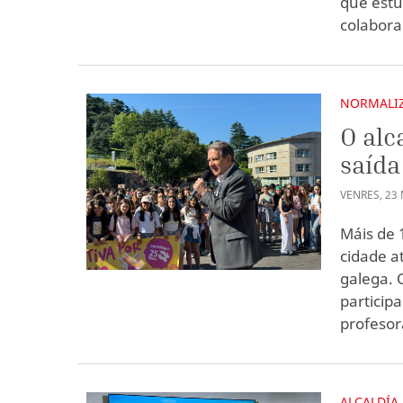
que estu
colabora
NORMALIZ
O alc
saída
VENRES
,
23
Máis de 
cidade at
galega. 
particip
profesor
ALCALDÍA