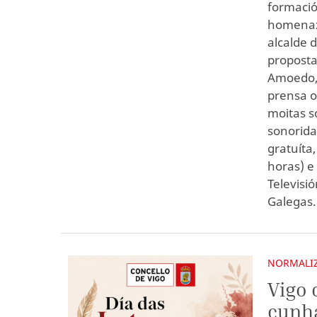
formació
homenaxe
alcalde 
proposta
Amoedo, 
prensa o
moitas s
sonorida
gratuíta
horas) e
Televisi
Galegas.
NORMALIZ
Vigo 
cunha