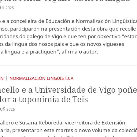
XUL
2025
e e a concelleira de Educación e Normalización Lingüístic
nso, participaron na presentación desta obra que recolle
aridades do galego de Vigo e que ten por obxectivo “estar
os da lingua dos nosos pais e que os novos vigueses
a lingua e a practiquen”, afirma o autor.
ÓN
NORMALIZACIÓN LINGÜÍSTICA
cello e a Universidade de Vigo poñ
lor a toponimia de Teis
XUÑ
2025
allero e Susana Reboreda, vicerreitora de Extensión
taria, presentaron este martes o novo volume da colecci