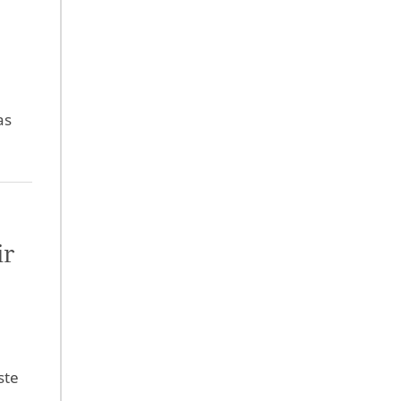
as
ir
ste