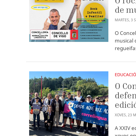
O roc
de mú
MARTES
,
3
O Concel
musical d
regueifa
EDUCACI
O Con
defen
edici
XOVES
,
23
M
A XXIV e
xoves en