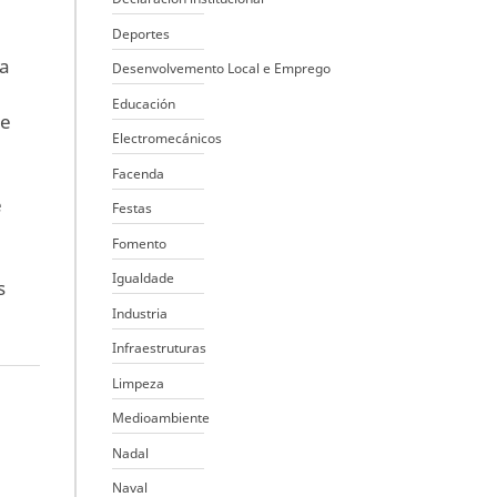
Deportes
da
Desenvolvemento Local e Emprego
Educación
de
Electromecánicos
Facenda
e
Festas
Fomento
Igualdade
s
Industria
Infraestruturas
Limpeza
Medioambiente
Nadal
Naval