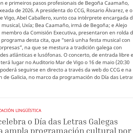
n e primeiros pasos profesionais de Begoña Caamaño,
ada de 2026. A presidenta do CCG, Rosario Álvarez, e o
de Vigo, Abel Caballero, xunto coa intérprete encargada 
 musical, Uxía; Bea Caamaño, irmá de Begoña; e Alejo
membro da Comisión Executiva, presentaron en rolda 
 programa desta cita, que “será unha festa musical con
orpresas”, na que se mestura a tradición galega con
des atlánticas e lusófonas. O concerto, de entrada libre 
, terá lugar no Auditorio Mar de Vigo o 16 de maio (20:30
 poderá seguirse en directo a través da web do CCG e na
ón de Galicia, no marco da programación do Día das Letra
ACIÓN LINGÜÍSTICA
celebra o Día das Letras Galegas
 ampla programación cultural por