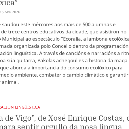
xica”
15
ABR
2026
e saudou este mércores aos máis de 500 alumnas e
de trece centros educativos da cidade, que asistiron no
o Municipal ao espectáculo “Ecoralia, a lambona ecolóxica
nada organizada polo Concello dentro da programación
ación lingüística. A través de cancións e narracións a ri
coa súa guitarra, Pakolas achegoulles a historia da maga
, que aborda a importancia do consumo ecolóxico para
 medio ambiente, combater o cambio climático e garantir
 animal.
ACIÓN LINGÜÍSTICA
la de Vigo”, de Xosé Enrique Costas, 
 para sentir orgullo da nosa lingua