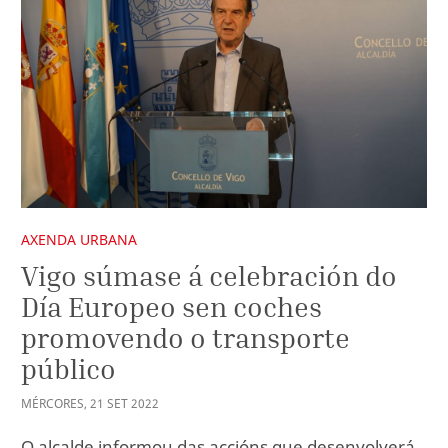
AXENDA URBANA
Vigo súmase á celebración do
Día Europeo sen coches
promovendo o transporte
público
MÉRCORES
,
21
SET
2022
O alcalde informou das accións que desenvolverá