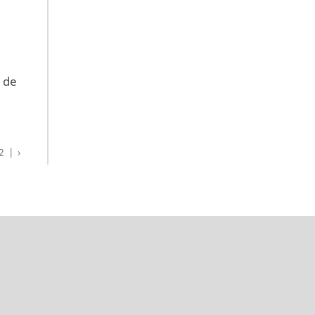
 de
2
›