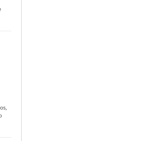
e
os,
o