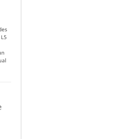
des
 L5
un
ual
e