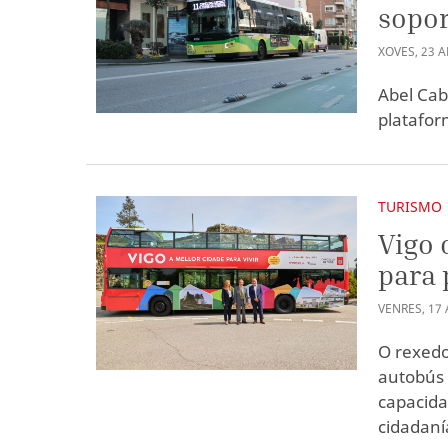
sopor
XOVES
,
23
A
Abel Cab
platafor
TURISMO
Vigo 
para 
VENRES
,
17
O rexedo
autobús 
capacida
cidadaní