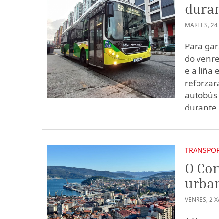
duran
MARTES
,
24
Para gar
do venre
e a liña
reforzar
autobús 
durante 
TRANSPO
O Con
urba
VENRES
,
2
X