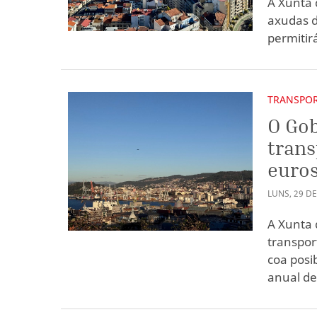
A Xunta 
axudas d
permitir
TRANSPO
O Gob
trans
euros
LUNS
,
29
D
A Xunta 
transpor
coa posi
anual de