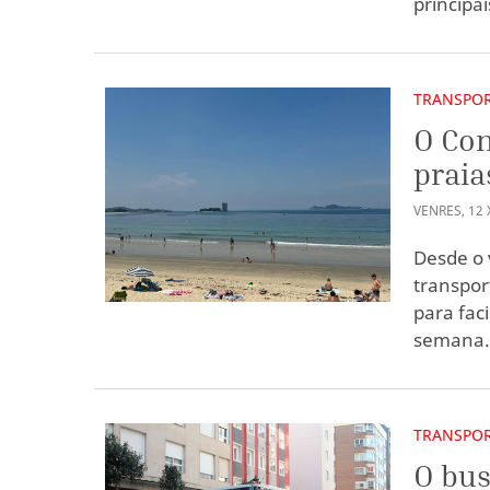
principa
TRANSPO
O Con
praia
VENRES
,
12
Desde o 
transpor
para fac
semana
TRANSPO
O bus