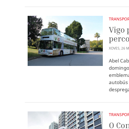
TRANSPO
Vigo 
perco
XOVES
,
26
M
Abel Cab
domingo 
emblemát
autobús 
desprega
TRANSPO
O Con