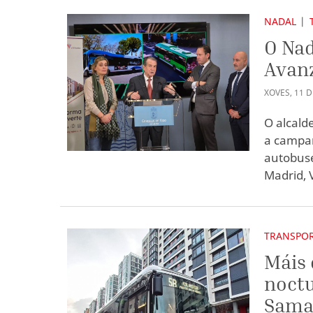
NADAL
O Nad
Avanz
XOVES
,
11
D
O alcald
a campañ
autobuse
Madrid, 
TRANSPO
Máis 
noctu
Sama