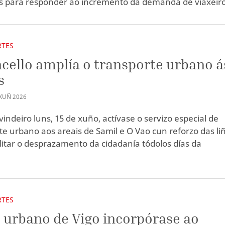
is para responder ao incremento da demanda de viaxeiro
RTES
cello amplía o transporte urbano á
s
XUÑ
2026
vindeiro luns, 15 de xuño, actívase o servizo especial de
te urbano aos areais de Samil e O Vao cun reforzo das li
ilitar o desprazamento da cidadanía tódolos días da
.
RTES
 urbano de Vigo incorpórase ao