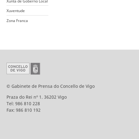
Xunta de Goberno Local
Xuventude
Zona Franca
© Gabinete de Prensa do Concello de Vigo
Praza do Rei nº 1. 36202 Vigo
Tel: 986 810 228
Fax: 986 810 192