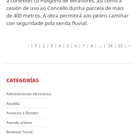
a conexión co Polígono de Miraflores, así como a
cesión de uso ao Concello dunha parcela de máis
de 400 metros. A obra permitirá aos peóns camiñar
con seguridade pola senda fluvial.
‹
1
2
3
4
5
6
7
8
...
34
35
›
CATEGORÍAS
Administración electrónica
Alcaldía
Anuncios e Bandos
Axenda urbana
Benestar Social