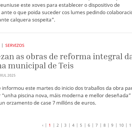
 reuniuse este xoves para establecer o dispositivo de
 ante o que poida suceder cos lumes pedindo colaboraci
ante calquera sospeita”.
SERVIZOS
an as obras de reforma integral d
na municipal de Teis
XUL
2025
e informou este martes do inicio dos traballos da obra pa
r “unha piscina nova, máis moderna e mellor deseñada”
un orzamento de case 7 millóns de euros.
‹
1
2
3
4
5
6
7
8
9
10
1