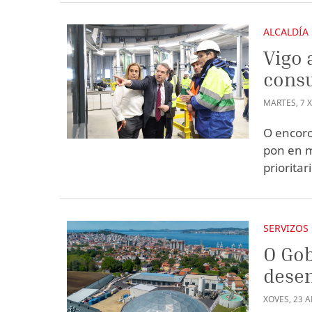
ALCALDÍA
Vigo 
cons
MARTES
,
7
O encoro
pon en m
priorita
SERVIZOS
O Gob
dese
XOVES
,
23
A