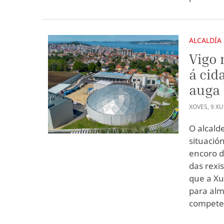
ALCALDÍA
Vigo 
á cid
auga
XOVES
,
9
XU
O alcald
situació
encoro d
das rexi
que a Xu
para alm
compete