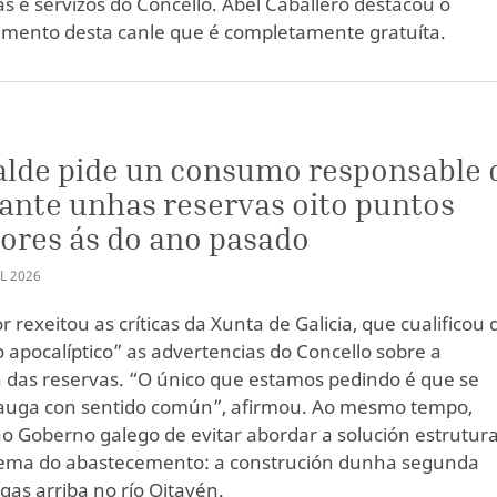
 e servizos do Concello. Abel Caballero destacou o
mento desta canle que é completamente gratuíta.
alde pide un consumo responsable 
ante unhas reservas oito puntos
iores ás do ano pasado
L
2026
 rexeitou as críticas da Xunta de Galicia, que cualificou 
o apocalíptico” as advertencias do Concello sobre a
n das reservas. “O único que estamos pedindo é que se
a auga con sentido común”, afirmou. Ao mesmo tempo,
o Goberno galego de evitar abordar a solución estrutura
lema do abastecemento: a construción dunha segunda
gas arriba no río Oitavén.