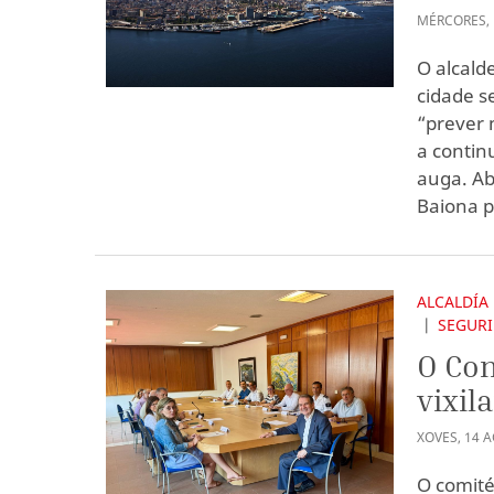
MÉRCORES
,
O alcald
cidade s
“prever 
a contin
auga. Ab
Baiona p
ALCALDÍA
SEGUR
O Con
vixil
XOVES
,
14
A
O comité