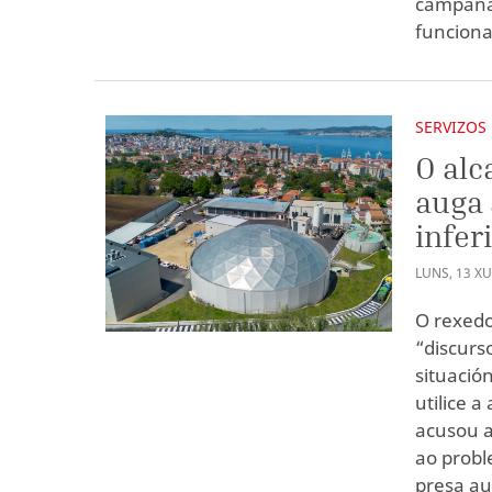
campañas
funciona
SERVIZOS
O alc
auga 
infer
LUNS
,
13
XU
O rexedor
“discurs
situació
utilice 
acusou a
ao prob
presa au