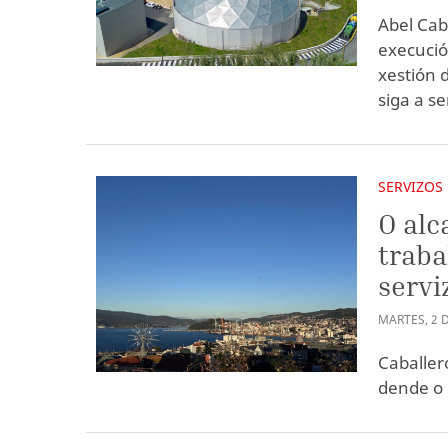
Abel Cab
execució
xestión 
siga a s
SERVIZOS
O alc
traba
serv
MARTES
,
2
Caballer
dende o 