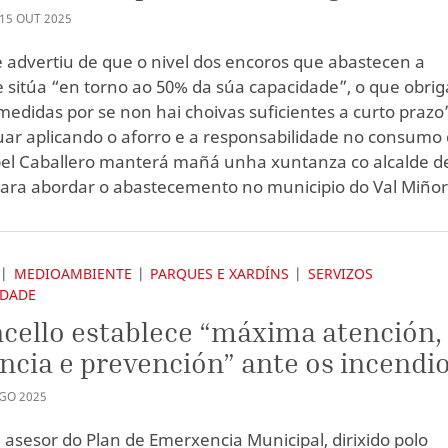
15
OUT
2025
e advertiu de que o nivel dos encoros que abastecen a
e sitúa “en torno ao 50% da súa capacidade”, o que obrig
medidas por se non hai choivas suficientes a curto prazo
uar aplicando o aforro e a responsabilidade no consumo
el Caballero manterá mañá unha xuntanza co alcalde d
ara abordar o abastecemento no municipio do Val Miñor
MEDIOAMBIENTE
PARQUES E XARDÍNS
SERVIZOS
IDADE
cello establece “máxima atención,
ancia e prevención” ante os incendi
GO
2025
 asesor do Plan de Emerxencia Municipal, dirixido polo