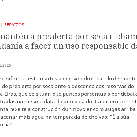
SERVIZOS
mantén a prealerta por seca e cha
adanía a facer un uso responsable d
L
2026
e reafirmou este martes a decisión do Concello de mante
n de prealerta por seca ante o descenso das reservas do
e Eiras, que se sitúan oito puntos porcentuais por debai
stradas na mesma data do ano pasado. Caballero lamen
nta rexeite a construción dun novo encoro augas arriba
acenar máis agua na temporada de choivas: “É a súa
ncia”.