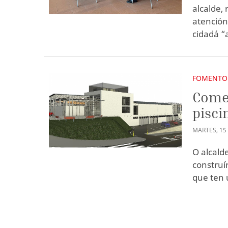
alcalde,
atención
cidadá “
FOMENTO
Comez
pisci
MARTES
,
15
O alcald
construí
que ten 