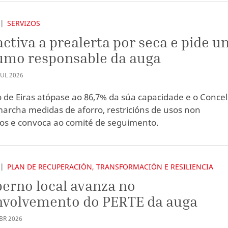
SERVIZOS
activa a prealerta por seca e pide u
umo responsable da auga
XUL
2026
 de Eiras atópase ao 86,7% da súa capacidade e o Concel
archa medidas de aforro, restricións de usos non
rios e convoca ao comité de seguimento.
PLAN DE RECUPERACIÓN, TRANSFORMACIÓN E RESILIENCIA
erno local avanza no
nvolvemento do PERTE da auga
BR
2026