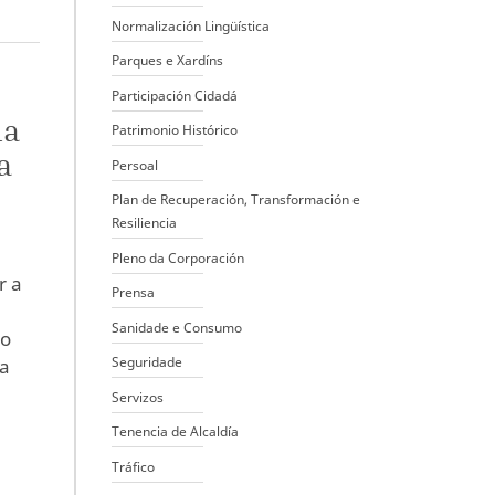
Normalización Lingüística
Parques e Xardíns
Participación Cidadá
ma
Patrimonio Histórico
a
Persoal
Plan de Recuperación, Transformación e
Resiliencia
Pleno da Corporación
r a
Prensa
Sanidade e Consumo
xo
Seguridade
ta
Servizos
Tenencia de Alcaldía
Tráfico