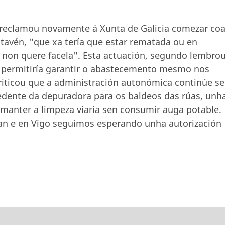
 reclamou novamente á Xunta de Galicia comezar co
itavén, "que xa tería que estar rematada ou en
non quere facela". Esta actuación, segundo lembrou
e permitiría garantir o abastecemento mesmo nos
riticou que a administración autonómica continúe s
edente da depuradora para os baldeos das rúas, unh
 manter a limpeza viaria sen consumir auga potable.
fan e en Vigo seguimos esperando unha autorización