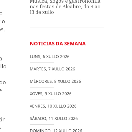
Música, xogos e gastronomía
nas festas de Alcabre, do 9 ao
13 de xullo
ro
 o
s.
NOTICIAS DA SEMANA
LUNS
,
6
XULLO
2026
a
llo
MARTES
,
7
XULLO
2026
MÉRCORES
,
8
XULLO
2026
 do
e
XOVES
,
9
XULLO
2026
VENRES
,
10
XULLO
2026
SÁBADO
,
11
XULLO
2026
rán
%
DOMINGO
,
12
XULLO
2026