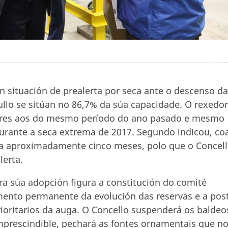
n situación de prealerta por seca ante o descenso d
xullo se sitúan no 86,7% da súa capacidade. O rexedor
riores aos do mesmo período do ano pasado e mesmo
durante a seca extrema de 2017. Segundo indicou, co
ra aproximadamente cinco meses, polo que o Concel
lerta.
ra súa adopción figura a constitución do comité
imento permanente da evolución das reservas e a pos
ioritarios da auga. O Concello suspenderá os baldeo
imprescindible, pechará as fontes ornamentais que n