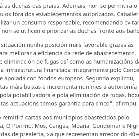
á as duchas das praias. Ademais, non se permitirá o
culos fóra dos establecementos autorizados. Caballe
alizar un consumo responsable, recomendando evitar
non se utilicen e priorizar as duchas fronte aos baño
 situación nunha posición máis favorable grazas ás
ara mellorar a eficiencia da rede de abastecemento.
n e eliminación de fugas así como as humanizacións d
a infraestrutura financiada integramente polo Conce
 e apoiada con fondos europeos. Segundo explicou,
cotas máis baixas e incrementa nun mes a autonomía
ola potabilizadora e pola eliminación de fugas, hox
tas actuacións temos garantía para cinco", afirmou.
 remitirá cartas aos municipios abastecidos polo
a, O Porriño, Mos, Cangas, Moaña, Gondomar e Nig
das de prealerta, xa que representan arredor do 40