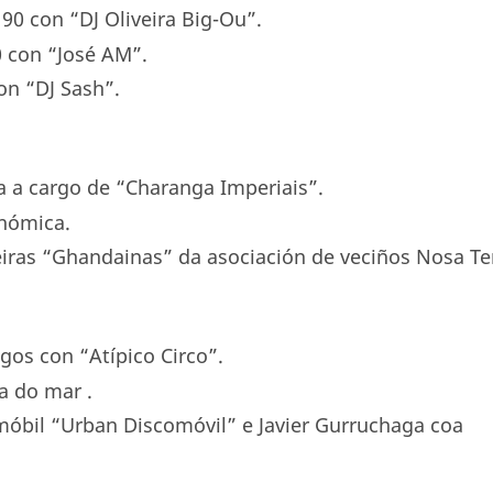
 90 con “DJ Oliveira Big-Ou”.
0 con “José AM”.
on “DJ Sash”.
a a cargo de “Charanga Imperiais”.
onómica.
eiras “Ghandainas” da asociación de veciños Nosa Te
ogos con “Atípico Circo”.
a do mar .
móbil “Urban Discomóvil” e Javier Gurruchaga coa