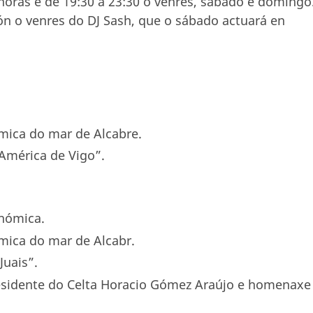
 horas e de 19:30 a 23:30 o venres, sábado e domingo
ón o venres do DJ Sash, que o sábado actuará en
mica do mar de Alcabre.
América de Vigo”.
onómica.
mica do mar de Alcabr.
Juais”.
residente do Celta Horacio Gómez Araújo e homenaxe