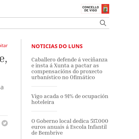
itar
NOTICIAS DO LUNS
e,
Caballero defende á veciñanza
e insta á Xunta a pactar as
compensacións do proxecto
urbanístico no Ofimático
ia
Vigo acada o 91% de ocupación
hoteleira
O Goberno local dedica 517.000
euros anuais á Escola Infantil
de Bembrive