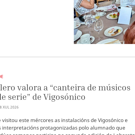
DE
lero valora a “canteira de músicos
de serie” de Vigosónico
8
XUL
2026
e visitou este mércores as instalacións de Vigosónico e
ás interpretacións protagonizadas polo alumnado que