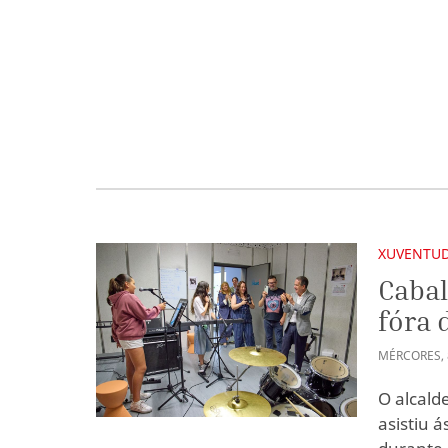
XUVENTU
Cabal
fóra 
MÉRCORES
,
O alcald
asistiu 