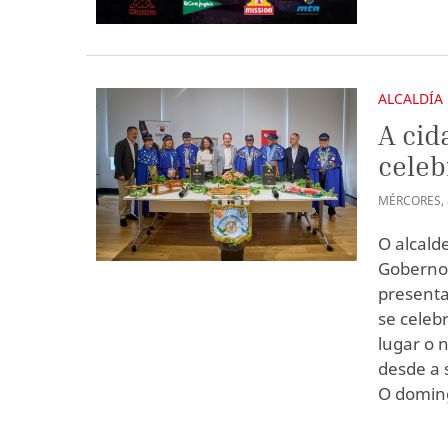
ALCALDÍA
A cid
celeb
MÉRCORES
,
O alcald
Goberno 
presenta
se celebr
lugar o 
desde a 
O doming