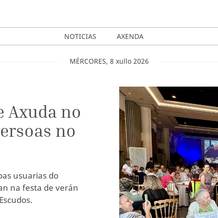
NOTICIAS
AXENDA
MÉRCORES
,
8
xullo
2026
e Axuda no
persoas no
oas usuarias do
pan na festa de verán
 Escudos.