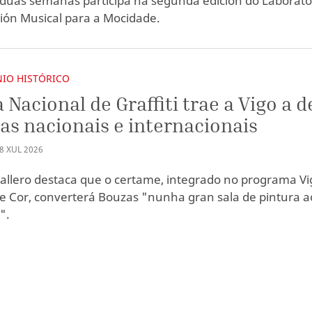
dúas semanas participa na segunda edición do Laborato
ión Musical para a Mocidade.
IO HISTÓRICO
a Nacional de Graffiti trae a Vigo a d
tas nacionais e internacionais
8
XUL
2026
allero destaca que o certame, integrado no programa Vi
e Cor, converterá Bouzas "nunha gran sala de pintura a
e".