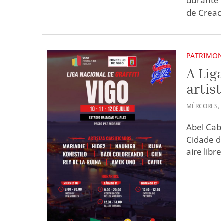
durante 
de Creac
PATRIMON
A Lig
artis
MÉRCORES
,
Abel Cab
Cidade d
aire libr