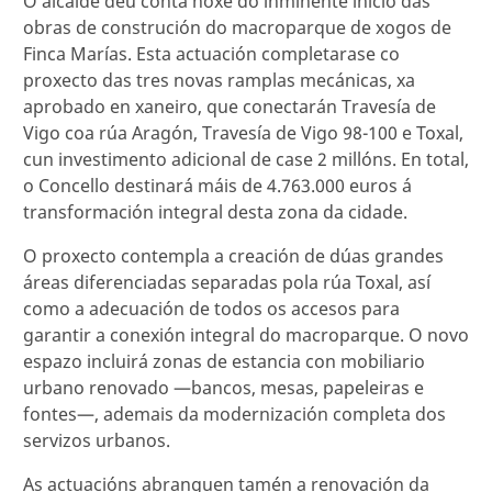
O alcalde deu conta hoxe do inminente inicio das
obras de construción do macroparque de xogos de
Finca Marías. Esta actuación completarase co
proxecto das tres novas ramplas mecánicas, xa
aprobado en xaneiro, que conectarán Travesía de
Vigo coa rúa Aragón, Travesía de Vigo 98-100 e Toxal,
cun investimento adicional de case 2 millóns. En total,
o Concello destinará máis de 4.763.000 euros á
transformación integral desta zona da cidade.
O proxecto contempla a creación de dúas grandes
áreas diferenciadas separadas pola rúa Toxal, así
como a adecuación de todos os accesos para
garantir a conexión integral do macroparque. O novo
espazo incluirá zonas de estancia con mobiliario
urbano renovado —bancos, mesas, papeleiras e
fontes—, ademais da modernización completa dos
servizos urbanos.
As actuacións abranguen tamén a renovación da