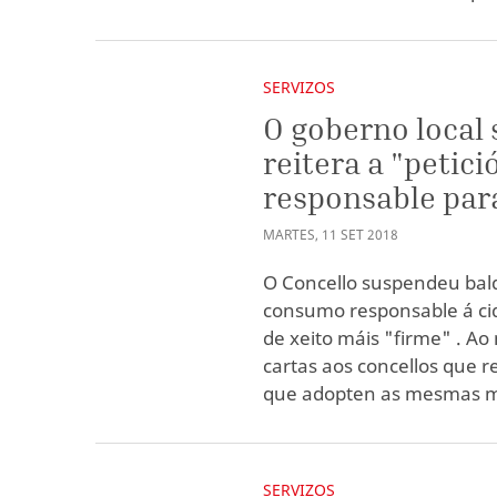
SERVIZOS
O goberno local
reitera a "petic
responsable par
MARTES
,
11
SET
2018
O Concello suspendeu bald
consumo responsable á cid
de xeito máis "firme" . A
cartas aos concellos que r
que adopten as mesmas me
SERVIZOS