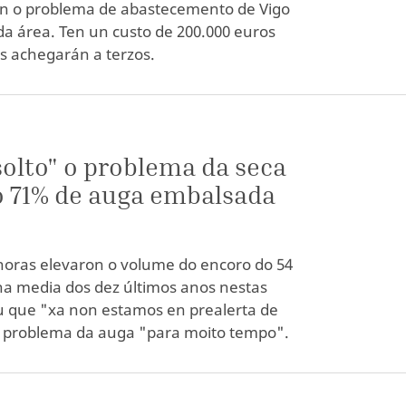
en o problema de abastecemento de Vigo
da área. Ten un custo de 200.000 euros
ns achegarán a terzos.
solto" o problema da seca
 o 71% de auga embalsada
 horas elevaron o volume do encoro do 54
 na media dos dez últimos anos nestas
cou que "xa non estamos en prealerta de
o problema da auga "para moito tempo".