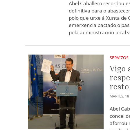
Abel Caballero recordou e
definitiva para o abastec
polo que urxe á Xunta de 
emerxencia pactado o pas
pola administración local 
SERVIZOS
Vigo 
respe
resto
MARTES
,
18
Abel Cab
concello
aforrou 