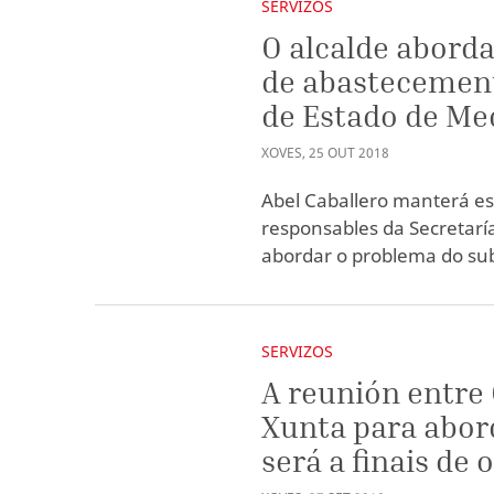
SERVIZOS
O alcalde abord
de abastecement
de Estado de Me
XOVES
,
25
OUT
2018
Abel Caballero manterá es
responsables da Secretarí
abordar o problema do sub
SERVIZOS
A reunión entre 
Xunta para abor
será a finais de