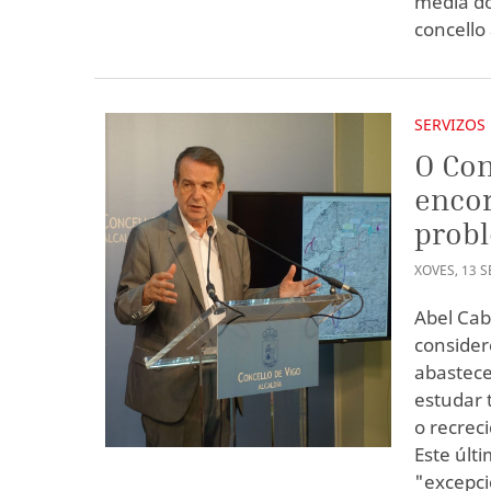
media do
concello
SERVIZOS
O Con
encor
probl
XOVES
,
13
S
Abel Cab
consider
abastece
estudar 
o recrec
Este últ
"excepci