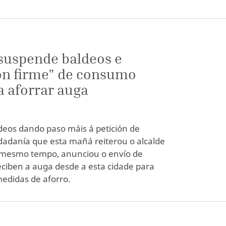
 suspende baldeos e
ión firme" de consumo
a aforrar auga
eos dando paso máis á petición de
adanía que esta mañá reiterou o alcalde
o mesmo tempo, anunciou o envío de
eciben a auga desde a esta cidade para
didas de aforro.