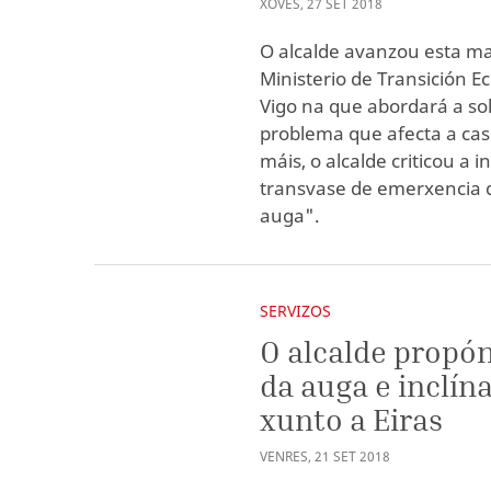
XOVES
,
27
SET
2018
O alcalde avanzou esta ma
Ministerio de Transición E
Vigo na que abordará a sol
problema que afecta a cas
máis, o alcalde criticou a
transvase de emerxencia 
auga".
SERVIZOS
O alcalde propó
da auga e inclí
xunto a Eiras
VENRES
,
21
SET
2018