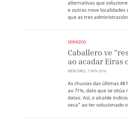
alternativas que solucion
e outras nove localidades 
que as tres administració
SERVIZOS
Caballero ve "re
ao acadar Eiras
MÉRCORES
,
7
NOV
2018
As chuvias das últimas 48
ao 71%, dato que se sitúa
datas. Así, o alcalde indi
seca" ao ter solucionado 