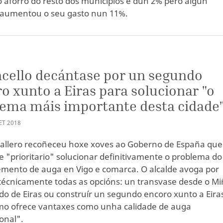
 aforro do resto dos municipios é dun 2% pero algún
 aumentou o seu gasto nun 11%.
cello decántase por un segundo
o xunto a Eiras para solucionar "o
ema máis importante desta cidade
ET
2018
allero recoñeceu hoxe xoves ao Goberno de España que
e "prioritario" solucionar definitivamente o problema do
mento de auga en Vigo e comarca. O alcalde avoga por
técnicamente todas as opcións: un transvase desde o Mi
ido de Eiras ou construír un segundo encoro xunto a Eira
imo ofrece vantaxes como unha calidade de auga
onal".