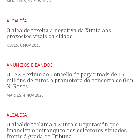
MÉRCORES
,
19
NOV
2025
ALCALDÍA
O alcalde rexeita a negativa da Xunta aos
proxectos vitais da cidade
XOVES
,
6
NOV
2025
ANUNCIOS E BANDOS
O TSXG exime ao Concello de pagar máis de 1,5
millóns de euros á promotora do concerto de Gun
N' Roses
MARTES
,
4
NOV
2025
ALCALDÍA
O alcalde reclama a Xunta e Deputación que
financien o retranqueo dos colectores situados
fronte á grada de Tribuna