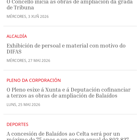
O Concello inicia as obras de ampliación da grada
de Tribuna
MÉRCORES
,
3
XUÑ
2026
ALCALDÍA
Exhibición de persoal e material con motivo do
DIFAS
MÉRCORES
,
27
MAI
2026
PLENO DA CORPORACIÓN
O Pleno esixe á Xunta e á Deputación cofinanciar
a terzos as obras de ampliación de Balaídos
LUNS
,
25
MAI
2026
DEPORTES
A concesión de Balaídos ao Celta será por un
máximo de 75 anos e un canon anual de 802.837