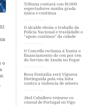
Tribuna contará con 16.000
espectadores nunha grada
única e continua
102
O alcalde eloxia o traballo da
Policía Nacional e trasládalle o
“apoio continuo” da cidade
904
O Concello reclama á Xunta o
financiamento do cen por cen
do Servizo de Axuda no Fogar
s o
a
Rosa Fontaíña será Viguesa
l.
Distinguida pola súa loita
contra a violencia de xénero
r
Abel Caballero reúnese co
cónsul de Portugal en Vigo