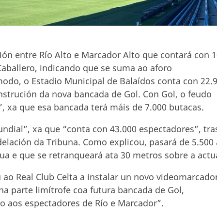
ón entre Río Alto e Marcador Alto que contará con 
 Caballero, indicando que se suma ao aforo
do, o Estadio Municipal de Balaídos conta con 22.
strución da nova bancada de Gol. Con Gol, o feudo
, xa que esa bancada terá máis de 7.000 butacas.
ndial”, xa que “conta con 43.000 espectadores”, tra
elación da Tribuna. Como explicou, pasará de 5.500 
a e que se retranqueará ata 30 metros sobre a actua
ao Real Club Celta a instalar un novo videomarcado
na parte limítrofe coa futura bancada de Gol,
o aos espectadores de Río e Marcador”.