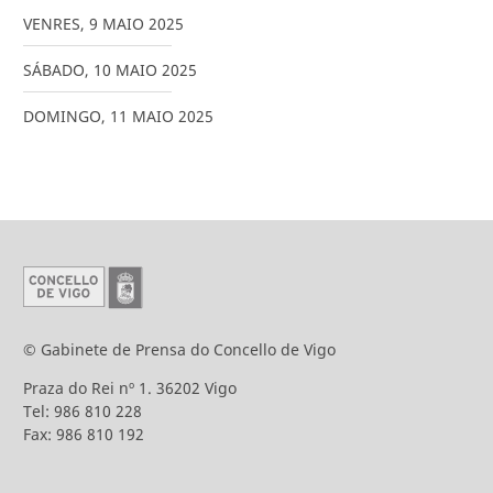
VENRES
,
9
MAIO
2025
SÁBADO
,
10
MAIO
2025
DOMINGO
,
11
MAIO
2025
© Gabinete de Prensa do Concello de Vigo
Praza do Rei nº 1. 36202 Vigo
Tel: 986 810 228
Fax: 986 810 192