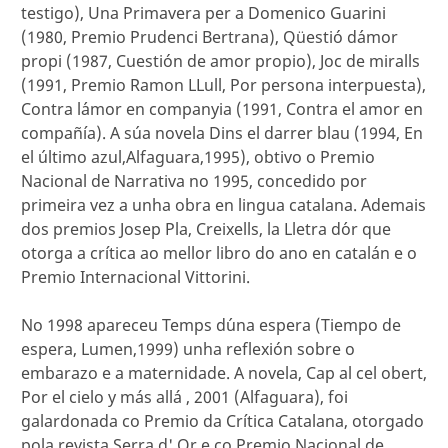
testigo), Una Primavera per a Domenico Guarini
(1980, Premio Prudenci Bertrana), Qüestió d´amor
propi (1987, Cuestión de amor propio), Joc de miralls
(1991, Premio Ramon LLull, Por persona interpuesta),
Contra l´amor en companyia (1991, Contra el amor en
compañía). A súa novela Dins el darrer blau (1994, En
el último azul,Alfaguara,1995), obtivo o Premio
Nacional de Narrativa no 1995, concedido por
primeira vez a unha obra en lingua catalana. Ademais
dos premios Josep Pla, Creixells, la Lletra d´or que
otorga a crítica ao mellor libro do ano en catalán e o
Premio Internacional Vittorini.
No 1998 apareceu Temps d´una espera (Tiempo de
espera, Lumen,1999) unha reflexión sobre o
embarazo e a maternidade. A novela, Cap al cel obert,
Por el cielo y más allá , 2001 (Alfaguara), foi
galardonada co Premio da Crítica Catalana, otorgado
pola revista Serra d' Or e co Premio Nacional de