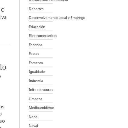
Deportes
 O
iva
Desenvolvemento Local e Emprego
Educación
Electromecánicos
Facenda
Festas
Fomento
do
Igualdade
o
Industria
Infraestruturas
Limpeza
os
Medioambiente
o
Nadal
ao
Naval
o.