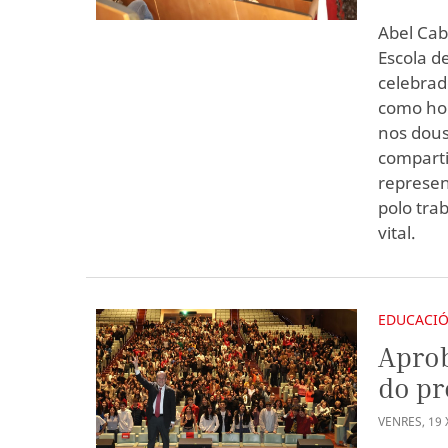
Abel Cab
Escola d
celebrad
como hom
nos dous
compart
represen
polo tra
vital.
EDUCACI
Aprob
do pr
VENRES
,
19