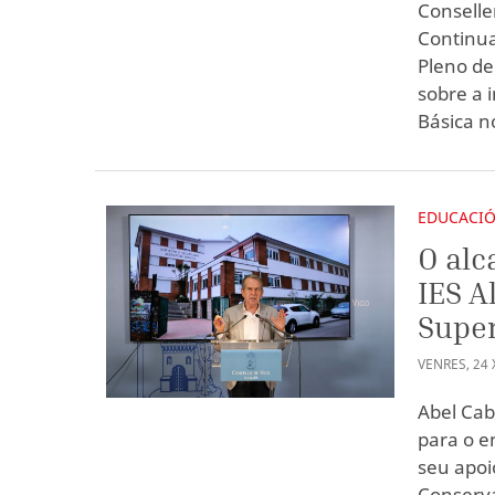
Conselle
Continua
Pleno de
sobre a 
Básica n
EDUCACI
O alc
IES A
Super
VENRES
,
24
Abel Cab
para o e
seu apoi
Conserva