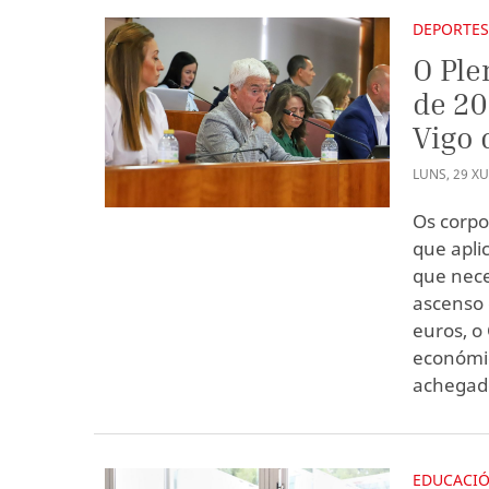
DEPORTE
O Ple
de 20
Vigo 
LUNS
,
29
X
Os corpo
que apli
que nece
ascenso 
euros, o
económic
achegado
EDUCACI