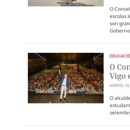
O Concel
escolas 
son grat
Goberno 
EDUCACI
O Con
Vigo 
MARTES
,
30
O alcald
estudant
setembro