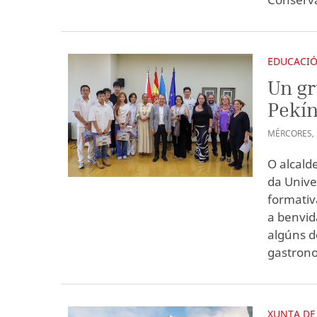
EDUCACI
Un gr
Pekín
MÉRCORES
,
O alcald
da Unive
formativ
a benvid
algúns d
gastrono
XUNTA DE