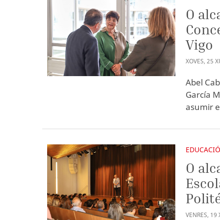
O alc
Conce
Vigo
XOVES
,
25
X
Abel Cab
García M
asumir e
EDUCACI
O alc
Escol
Polit
VENRES
,
19