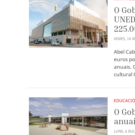
O Gob
UNED 
225.0
XOVES
,
16
X
Abel Cab
euros po
anuais. 
cultural
EDUCACI
O Gob
anuai
LUNS
,
6
XUL