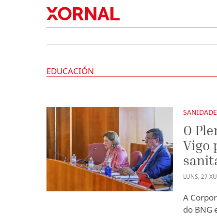
EDUCACIÓN
SANIDAD
O Ple
Vigo 
sanit
LUNS
,
27
XU
A Corpor
do BNG e