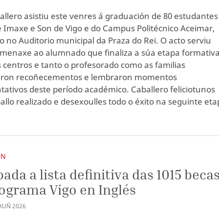
allero asistiu este venres á graduación de 80 estudantes
e Imaxe e Son de Vigo e do Campus Politécnico Aceimar,
o no Auditorio municipal da Praza do Rei. O acto serviu
enaxe ao alumnado que finaliza a súa etapa formativ
 centros e tanto o profesorado como as familias
iron recoñecementos e lembraron momentos
tativos deste período académico. Caballero feliciotunos
ballo realizado e desexoulles todo o éxito na seguinte et
ÓN
ada a lista definitiva das 1015 beca
ograma Vigo en Inglés
XUÑ
2026