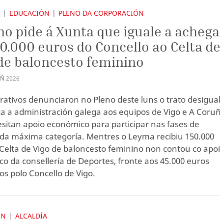
S
EDUCACIÓN
PLENO DA CORPORACIÓN
no pide á Xunta que iguale a achega
0.000 euros do Concello ao Celta d
de baloncesto feminino
UÑ
2026
rativos denunciaron no Pleno deste luns o trato desigua
ca a administración galega aos equipos de Vigo e A Coru
sitan apoio económico para participar nas fases de
da máxima categoría. Mentres o Leyma recibiu 150.000
 Celta de Vigo de baloncesto feminino non contou co apo
o da consellería de Deportes, fronte aos 45.000 euros
s polo Concello de Vigo.
ÓN
ALCALDÍA