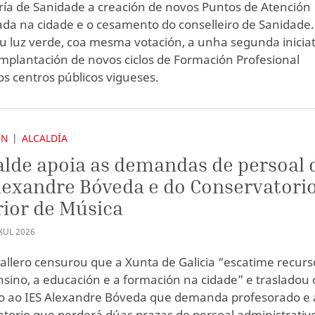
ría de Sanidade a creación de novos Puntos de Atención
da na cidade e o cesamento do conselleiro de Sanidade.
u luz verde, coa mesma votación, a unha segunda iniciat
implantación de novos ciclos de Formación Profesional
os centros públicos vigueses.
ÓN
ALCALDÍA
alde apoia as demandas de persoal 
lexandre Bóveda e do Conservatori
ior de Música
XUL
2026
allero censurou que a Xunta de Galicia “escatime recurs
nsino, a educación e a formación na cidade” e trasladou 
o ao IES Alexandre Bóveda que demanda profesorado e 
torio que perderá dúas prazas de persoal administrativ