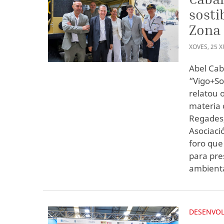
sosti
Zona
XOVES
,
25
X
Abel Cab
“Vigo+So
relatou 
materia 
Regades,
Asociaci
foro que
para pre
ambienta
DESENVOL