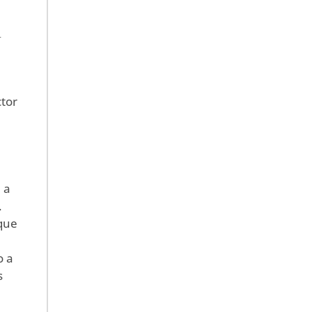
l
ctor
a
 a
.
que
o a
s