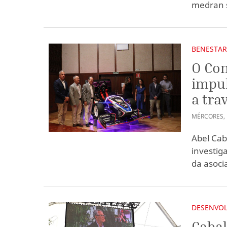
medran s
BENESTAR
O Con
impul
a tra
MÉRCORES
,
Abel Cab
investig
da asoci
DESENVOL
Cabal