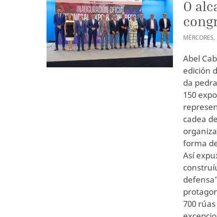
O alc
congr
MÉRCORES
,
Abel Cab
edición d
da pedra
150 expo
represen
cadea de 
organiza
forma de
Así expu
construí
defensa”
protagon
700 rúas
excepcio