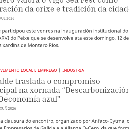
ración da orixe e tradición da cidad
XUL
2026
e participou este venres na inauguración institucional do 
 ARVI do Peixe que se desenvolve ata este domingo, 12 d
os xardíns de Montero Ríos.
VEMENTO LOCAL E EMPREGO
INDUSTRIA
alde traslada o compromiso
ipal na xornada “Descarbonizació
IOeconomía azul”
XUÑ
2026
a clausura do encontro, organizado por Anfaco-Cytma, 
de Empresarios de Galicia e a Alianza Q-Cero, da que for