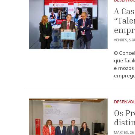
A Cas
“Tale
empr
VENRES
,
5
X
O Concel
que faci
e mozos 
emprego
DESENVOL
Os P
disti
MARTES
,
26