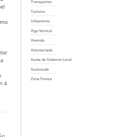
Transportes
el
Turismo
omo
Urbanismo
Vigo Vertical
Vivenda
Voluntariado
tor
ca
Xunta de Goberno Local
Xuventude
s
Zona Franca
n á
is