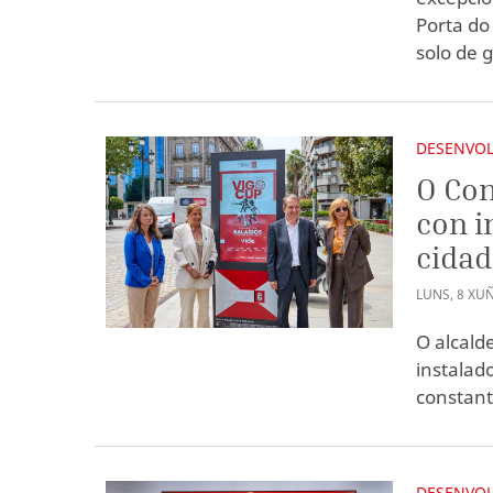
Porta do
solo de 
DESENVOL
O Con
con i
cidad
LUNS
,
8
XU
O alcald
instalad
constante
DESENVOL