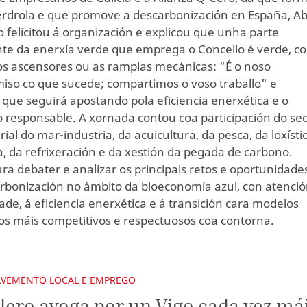
erdrola e que promove a descarbonización en España, Ab
o felicitou á organización e explicou que unha parte
te da enerxía verde que emprega o Concello é verde, c
os ascensores ou as ramplas mecánicas: "É o noso
so co que sucede; compartimos o voso traballo" e
que seguirá apostando pola eficiencia enerxética e o
responsable. A xornada contou coa participación do sec
ial do mar-industria, da acuicultura, da pesca, da loxísti
a, da refrixeración e da xestión da pegada de carbono.
ara debater e analizar os principais retos e oportunidade
rbonización no ámbito da bioeconomía azul, con atenció
dade, á eficiencia enerxética e á transición cara modelos
os máis competitivos e respectuosos coa contorna.
VEMENTO LOCAL E EMPREGO
lero avoga por un Vigo cada vez má