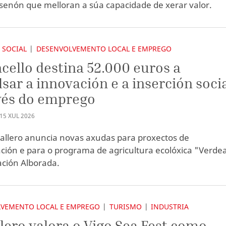
enón que melloran a súa capacidade de xerar valor.
 SOCIAL
DESENVOLVEMENTO LOCAL E EMPREGO
cello destina 52.000 euros a
sar a innovación e a inserción soci
vés do emprego
15
XUL
2026
allero anuncia novas axudas para proxectos de
ación e para o programa de agricultura ecolóxica "Verde
ación Alborada.
VEMENTO LOCAL E EMPREGO
TURISMO
INDUSTRIA
lero valora o Vigo Sea Fest como