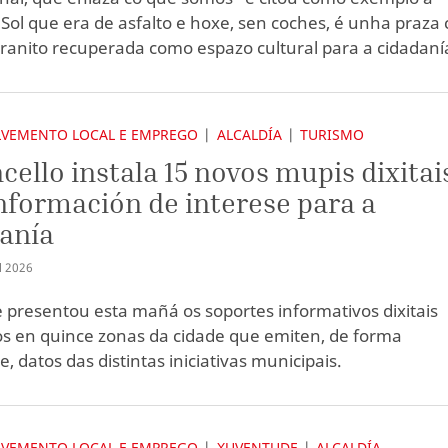
 Sol que era de asfalto e hoxe, sen coches, é unha praza
granito recuperada como espazo cultural para a cidadaní
VEMENTO LOCAL E EMPREGO
ALCALDÍA
TURISMO
cello instala 15 novos mupis dixitai
nformación de interese para a
anía
Ñ
2026
e presentou esta mañá os soportes informativos dixitais
os en quince zonas da cidade que emiten, de forma
, datos das distintas iniciativas municipais.
VEMENTO LOCAL E EMPREGO
XUVENTUDE
ALCALDÍA