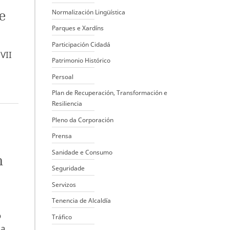
e
Normalización Lingüística
Parques e Xardíns
Participación Cidadá
VII
Patrimonio Histórico
e
Persoal
Plan de Recuperación, Transformación e
Resiliencia
Pleno da Corporación
Prensa
Sanidade e Consumo
n
Seguridade
Servizos
Tenencia de Alcaldía
o
Tráfico
ma