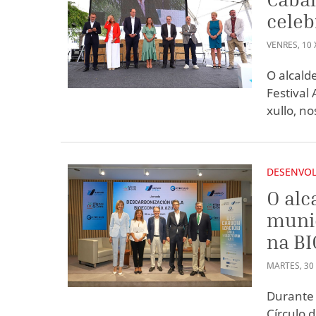
celeb
VENRES
,
10
O alcald
Festival
xullo, n
DESENVOL
O alc
munic
na B
MARTES
,
30
Durante 
Círculo 