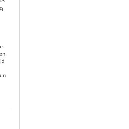
a
de
 en
id
 un