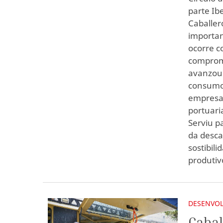
parte Ib
Caballer
importan
ocorre c
compromi
avanzou 
consumo 
empresar
portuari
Serviu p
da desca
sostibili
produtiv
DESENVOL
Cabal