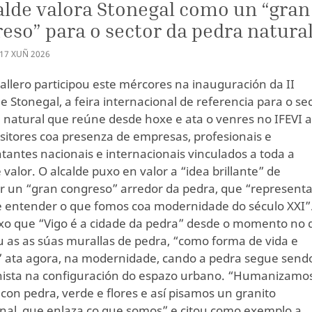
alde valora Stonegal como un “gran
eso” para o sector da pedra natura
17
XUÑ
2026
allero participou este mércores na inauguración da II
e Stonegal, a feira internacional de referencia para o se
 natural que reúne desde hoxe e ata o venres no IFEVI 
sitores coa presenza de empresas, profesionais e
tantes nacionais e internacionais vinculados a toda a
valor. O alcalde puxo en valor a “idea brillante” de
r un “gran congreso” arredor da pedra, que “representa
 entender o que fomos coa modernidade do século XXI”
xo que “Vigo é a cidade da pedra” desde o momento no 
u as as súas murallas de pedra, “como forma de vida e
 ata agora, na modernidade, cando a pedra segue send
ista na configuración do espazo urbano. “Humanizamo
 con pedra, verde e flores e así pisamos un granito
nal, que enlaza co que somos” e citou como exemplo a