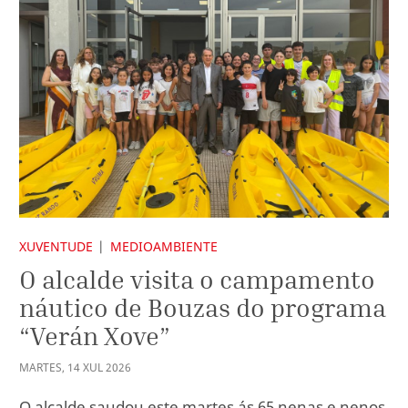
XUVENTUDE
MEDIOAMBIENTE
O alcalde visita o campamento
náutico de Bouzas do programa
“Verán Xove”
MARTES
,
14
XUL
2026
O alcalde saudou este martes ás 65 nenas e nenos