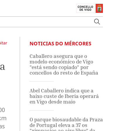
itar
NOTICIAS DO MÉRCORES
Caballero asegura que o
modelo económico de Vigo
ma
"está sendo copiado" por
concellos do resto de España
Abel Caballero indica que a
baixo custe de Iberia operará
en Vigo desde maio
00
 km
O parque biosaudable da Praza
de Portugal eleva a 37 os
as
"ximnasios ao aire libre" da