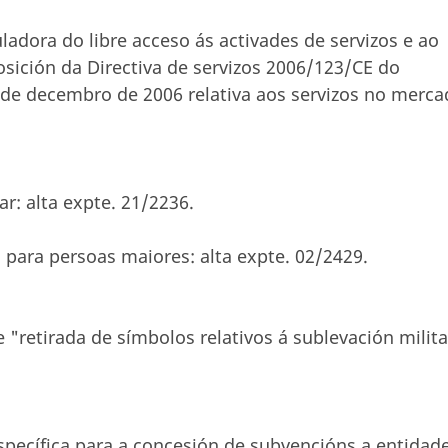
ladora do libre acceso ás activades de servizos e ao
osición da Directiva de servizos 2006/123/CE do
de decembro de 2006 relativa aos servizos no merc
r: alta expte. 21/2236.
a para persoas maiores: alta expte. 02/2429.
 "retirada de símbolos relativos á sublevación milita
específica para a concesión de subvencións a entidad