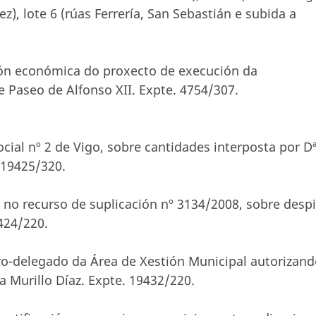
z), lote 6 (rúas Ferrería, San Sebastián e subida a
ción económica do proxecto de execución da
 Paseo de Alfonso XII. Expte. 4754/307.
ial nº 2 de Vigo, sobre cantidades interposta por Dª
 19425/320.
 no recurso de suplicación nº 3134/2008, sobre desp
424/220.
iro-delegado da Área de Xestión Municipal autorizan
a Murillo Díaz. Expte. 19432/220.