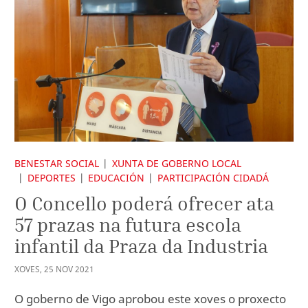
BENESTAR SOCIAL
XUNTA DE GOBERNO LOCAL
DEPORTES
EDUCACIÓN
PARTICIPACIÓN CIDADÁ
O Concello poderá ofrecer ata
57 prazas na futura escola
infantil da Praza da Industria
XOVES
,
25
NOV
2021
O goberno de Vigo aprobou este xoves o proxecto