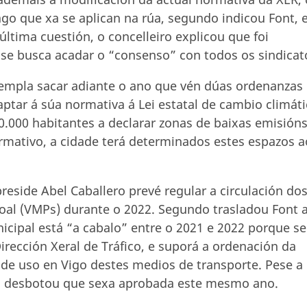
go que xa se aplican na rúa, segundo indicou Font, 
última cuestión, o concelleiro explicou que foi
 se busca acadar o “consenso” con todos os sindicat
empla sacar adiante o ano que vén dúas ordenanzas
ptar á súa normativa á Lei estatal de cambio climáti
0.000 habitantes a declarar zonas de baixas emisión
ormativo, a cidade terá determinados estes espazos a
reside Abel Caballero prevé regular a circulación do
soal (VMPs) durante o 2022. Segundo trasladou Font 
icipal está “a cabalo” entre o 2021 e 2022 porque se
rección Xeral de Tráfico, e suporá a ordenación da
s de uso en Vigo destes medios de transporte. Pese a
on desbotou que sexa aprobada este mesmo ano.