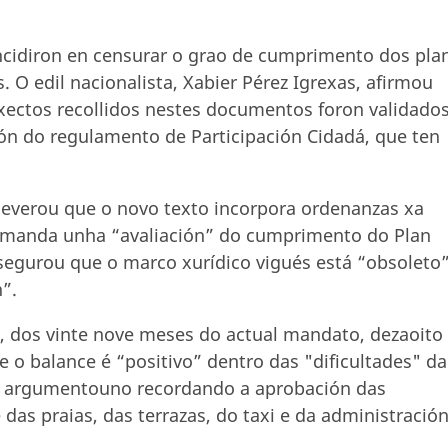
ncidiron en censurar o grao de cumprimento dos pla
 O edil nacionalista, Xabier Pérez Igrexas, afirmou
xectos recollidos nestes documentos foron validado
sión do regulamento de Participación Cidadá, que ten
severou que o novo texto incorpora ordenanzas xa
demanda unha “avaliación” do cumprimento do Plan
segurou que o marco xurídico vigués está “obsoleto”
”.
e, dos vinte nove meses do actual mandato, dezaoito
 o balance é “positivo” dentro das "dificultades" da
ro argumentouno recordando a aprobación das
das praias, das terrazas, do taxi e da administració