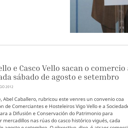
llo e Casco Vello sacan o comercio 
ada sábado de agosto e setembro
GO
2012
e, Abel Caballero, rubricou este venres un convenio coa
ón de Comerciantes e Hosteleiros Vigo Vello e a Sociedad
ara a Difusión e Conservación do Patrimonio para
r mercadillos nas rúas do casco histórico vigués, cada
e agosto e setembro. O obxectivo, dixo, é atraer comerci