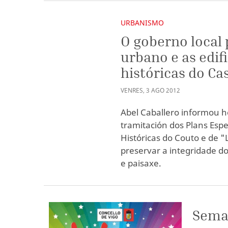
URBANISMO
O goberno local
urbano e as edif
históricas do Ca
VENRES
,
3
AGO
2012
Abel Caballero informou ho
tramitación dos Plans Espe
Históricas do Couto e de "
preservar a integridade do
e paisaxe.
Seman