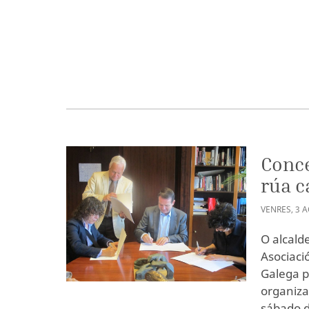
Conce
rúa c
VENRES
,
3
A
O alcald
Asociaci
Galega p
organiza
sábado d