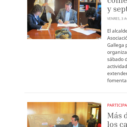
y se
VENRES
,
3
A
El alcald
Asociaci
Gallega 
organizar
sábado de
actividad
extender
fomentar
PARTICIP
Más d
los c