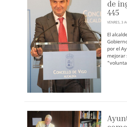
de in
445
VENRES
,
3
A
El alcal
Gobierno
por el A
mejorar 
"volunta
Ayunt
comer