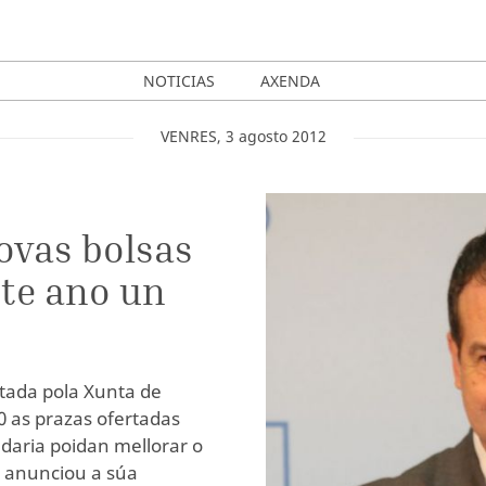
NOTICIAS
AXENDA
VENRES
,
3
agosto
2012
ovas bolsas
ste ano un
ptada pola Xunta de
0 as prazas ofertadas
daria poidan mellorar o
o anunciou a súa