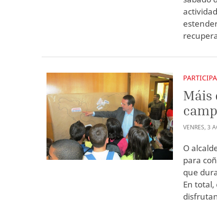
activida
estender
recupera
PARTICIP
Máis 
camp
VENRES
,
3
A
O alcald
para coñ
que dura
En total
disfruta