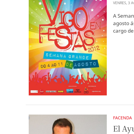
VENRES
,
3
A
A Semana
agosto á
cargo de
FACENDA
El Ay