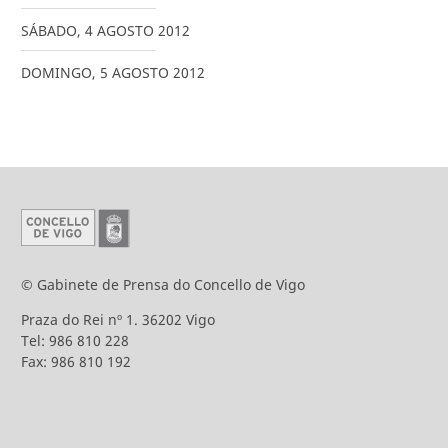
SÁBADO
,
4
AGOSTO
2012
DOMINGO
,
5
AGOSTO
2012
© Gabinete de Prensa do Concello de Vigo
Praza do Rei nº 1. 36202 Vigo
Tel: 986 810 228
Fax: 986 810 192