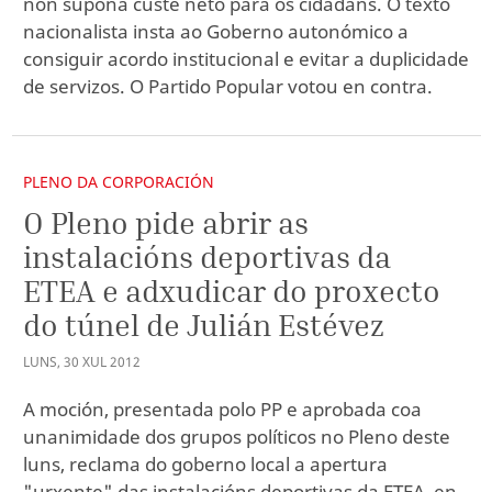
non supoña custe neto para os cidadáns. O texto
nacionalista insta ao Goberno autonómico a
consiguir acordo institucional e evitar a duplicidade
de servizos. O Partido Popular votou en contra.
PLENO DA CORPORACIÓN
O Pleno pide abrir as
instalacións deportivas da
ETEA e adxudicar do proxecto
do túnel de Julián Estévez
LUNS
,
30
XUL
2012
A moción, presentada polo PP e aprobada coa
unanimidade dos grupos políticos no Pleno deste
luns, reclama do goberno local a apertura
"urxente" das instalacións deportivas da ETEA, en