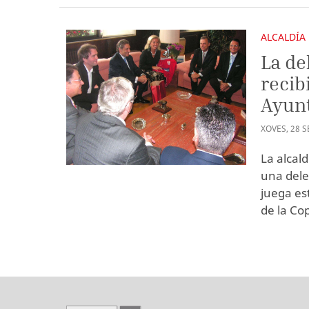
ALCALDÍA
La de
recib
Ayun
XOVES
,
28
S
La alcal
una dele
juega es
de la Co