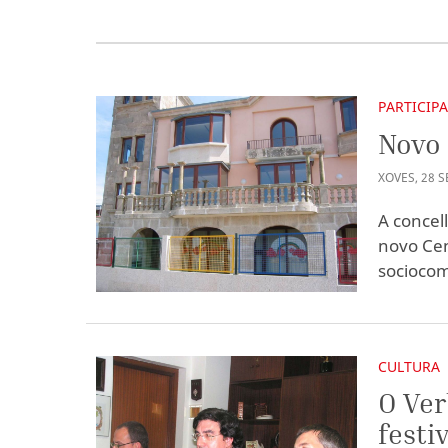
PARTICIP
Novo 
XOVES
,
28
S
A concel
novo Cen
sociocom
CULTURA
O Ver
festi