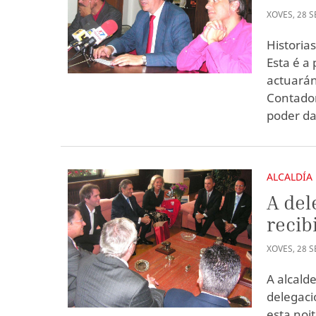
XOVES
,
28
S
Historia
Esta é a
actuarán
Contador
poder da
ALCALDÍA
A del
recib
XOVES
,
28
S
A alcald
delegaci
esta noi