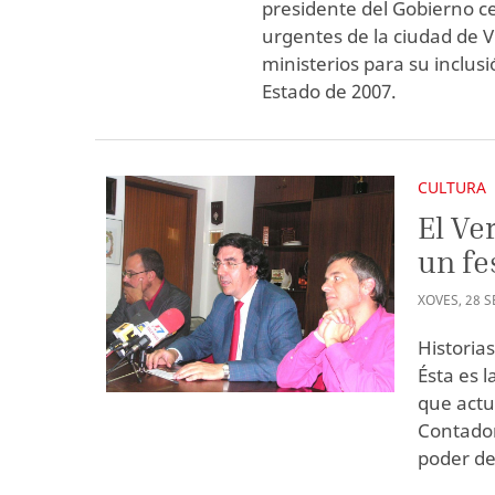
presidente del Gobierno ce
urgentes de la ciudad de V
ministerios para su inclus
Estado de 2007.
CULTURA
El Ve
un fe
XOVES
,
28
S
Historia
Ésta es l
que actua
Contador
poder de