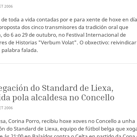
ET
2006
s de toda a vida contadas por e para xente de hoxe en día
 proposta dos cinco transmisores da tradición oral que
, do 6 ao 29 de outubro, no Festival Internacional de
es de Historias "Verbum Volat". O obxectivo: reivindicar
 palabra falada.
egación do Standard de Liexa,
ida pola alcaldesa no Concello
ET
2006
esa, Corina Porro, recibiu hoxe xoves no Concello a unha
ón do Standard de Liexa, equipo de fútbol belga que xog
te ás 21:00 en Balaídos contra o Celta en partido da Copa