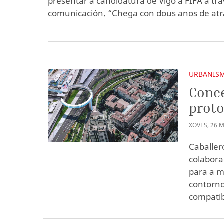
presentar a candidatura de Vigo á FIFA a tr
comunicación. “Chega con dous anos de atr
URBANIS
Conce
proto
XOVES
,
26
M
Caballer
colabora
para a m
contorno
compatib