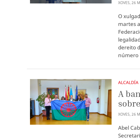
XOVES
,
26
M
O xulgad
martes a
Federaci
legalida
dereito 
número 7
ALCALDÍA
A ban
sobre
XOVES
,
26
M
Abel Cab
Secretar