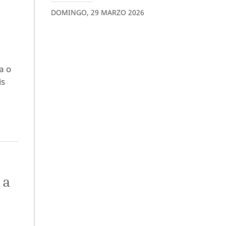
DOMINGO
,
29
MARZO
2026
a o
is
 a