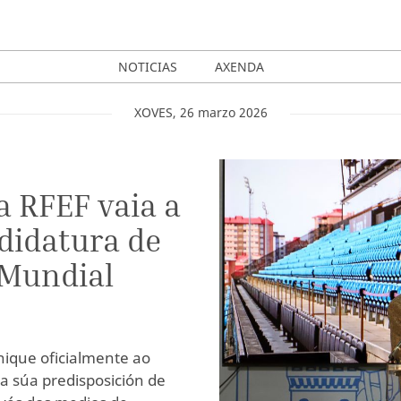
NOTICIAS
AXENDA
XOVES
,
26
marzo
2026
a RFEF vaia a
ndidatura de
 Mundial
nique oficialmente ao
 a súa predisposición de