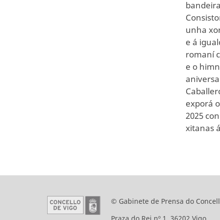
bandeira
Consistor
unha xor
e á igua
romaní c
e o himn
aniversa
Caballer
exporá o
2025 con
xitanas á
© Gabinete de Prensa do Concell
Praza do Rei nº 1. 36202 Vigo