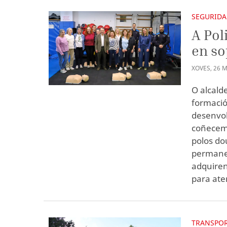
SEGURIDA
A Pol
en so
XOVES
,
26
M
O alcalde
formació
desenvol
coñeceme
polos do
permanen
adquiren
para ate
TRANSPO