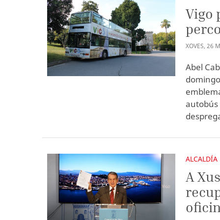
Vigo 
perco
XOVES
,
26
M
Abel Cab
domingo 
emblemát
autobús 
desprega
ALCALDÍA
A Xus
recup
ofici