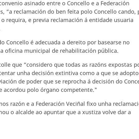
 convenio asinado entre o Concello e a Federación
s, “a reclamación do ben feita polo Concello cando, 
 o requira, e previa reclamación á entidade usuaria
.
do Concello é adecuada a dereito por basearse no
a oficina municipal de rehabilitación pública.
ecolle que “considero que todas as razóns expostas p
stentar unha decisión extintiva como a que se adopt
iación de poder que se reprocha á decisión do Conce
se acordou polo órgano competente."
mos razón e a Federación Veciñal fixo unha reclamac
ou o alcalde ao apuntar que a xustiza volve dar a