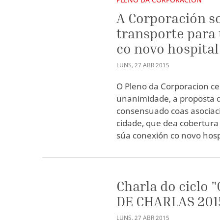
A Corporación so
transporte para 
co novo hospital
LUNS
,
27
ABR
2015
O Pleno da Corporacion ce
unanimidade, a proposta do
consensuado coas asociaci
cidade, que dea cobertura 
súa conexión co novo hospi
Charla do ciclo 
DE CHARLAS 201
LUNS
,
27
ABR
2015