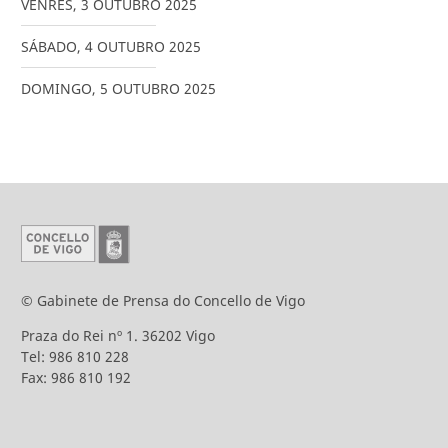
VENRES
,
3
OUTUBRO
2025
SÁBADO
,
4
OUTUBRO
2025
DOMINGO
,
5
OUTUBRO
2025
© Gabinete de Prensa do Concello de Vigo
Praza do Rei nº 1. 36202 Vigo
Tel: 986 810 228
Fax: 986 810 192