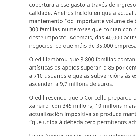
cobertura a ese gasto a través de ingreso
calidade. Aneiros incidiu en que a actuali
mantemento “do importante volume de ben
300 familias numerosas que contan con re
deste imposto. Ademais, das 40.000 acti
negocios, co que máis de 35.000 empresa
O edil lembrou que 3.800 familias contan
artísticas os apoios superan o 85 por cen
a 710 usuarios e que as subvencións ás e
ascenden a 9,7 millóns de euros.
O edil reseñou que o Concello preparou o
xaneiro, con 345 millóns, 10 millóns mái
actualización impositiva se produce mant
“que unida á débeda cero permítenos ach
Jaime Aneiros incidiu en que o goberno da