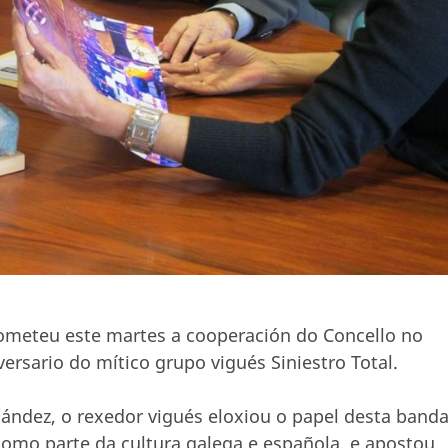
rometeu este martes a cooperación do Concello no
ersario do mítico grupo vigués Siniestro Total.
ández, o rexedor vigués eloxiou o papel desta band
omo parte da cultura galega e española, e apostou