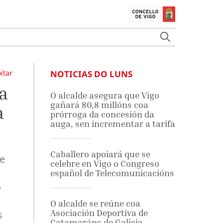
itar
NOTICIAS DO LUNS
a
O alcalde asegura que Vigo
gañará 80,8 millóns coa
a
prórroga da concesión da
auga, sen incrementar a tarifa
Caballero apoiará que se
de
celebre en Vigo o Congreso
español de Telecomunicacións
o
O alcalde se reúne coa
Asociación Deportiva de
s
Catamaráns de Galicia