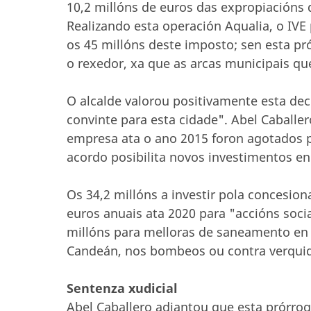
10,2 millóns de euros das expropiacións 
Realizando esta operación Aqualia, o IVE
os 45 millóns deste imposto; sen esta pr
o rexedor, xa que as arcas municipais qu
O alcalde valorou positivamente esta dec
convinte para esta cidade". Abel Caball
empresa ata o ano 2015 foron agotados po
acordo posibilita novos investimentos en
Os 34,2 millóns a investir pola concesio
euros anuais ata 2020 para "accións socia
millóns para melloras de saneamento en 
Candeán, nos bombeos ou contra verquido
Sentenza xudicial
Abel Caballero adiantou que esta prórrog