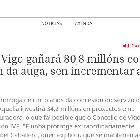
NOTICIAS
AXENDA
Esco
 Vigo gañará 80,8 millóns co
n da auga, sen incrementar 
prórroga de cinco anos da concesión do servizo 
ualia investirá 34,2 millóns en proxectos e na
radora, o que fai posible que o Concello de Vig
s do IVE. "É unha prórroga extraordinariamente
Abel Caballero, quen explicou que se manteñen a