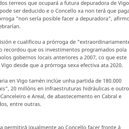
dos terreos que ocupará a futura depuradora de Vigo
 pode ser deducido e o Concello xa non terá que pag
órroga "non sería posible facer a depuradora", afirm
ebrarían.
isión e cualificou a prórroga de "extraordinariament
ero recordou que os investimentos programados pola
los gobernos locais anteriores a 2007, co que este
 Vigo desde que a prórroga sexa efectiva ata 2020.
naria en Vigo tamén inclúe unha partida de 180.000
is", 20 millóns en infraestruturas hidráulicas e outro
Canceleiro e Areal, de abastecemento en Cabral e
s, entre outras.
a permitirá igualmente ao Concello facer fronte á