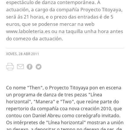
espectáculo de danza contemporánea. A
actuación, a cargo da compañía Proyecto Titoyaya,
será ás 21 horas, e o prezo das entradas é de 5
euros, que se podense mercar na web
www.laboleteria.es ou na taquilla unha hora antes
do comezo da actuación.
XOVES
,
28
ABR
2011
Co nome "Then", o Proyecto Titoyaya pon en escena
un programa de danza de tres pezas "Línea
horizontal", "Manera" e "Two", que reúne parte do
repertorio da compañía coa nova creación 2010, que
contou con Daniel Abreu como coreógrafo invitado.
Os intérpretes de "Línea horizontal" mostran a unión
ao desexo, a depositar o tempo no desexo de ser, de