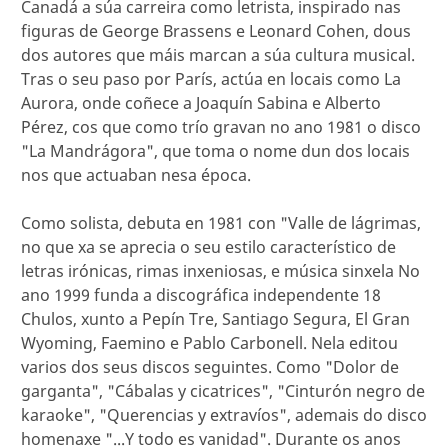
Canadá a súa carreira como letrista, inspirado nas
figuras de George Brassens e Leonard Cohen, dous
dos autores que máis marcan a súa cultura musical.
Tras o seu paso por París, actúa en locais como La
Aurora, onde coñece a Joaquín Sabina e Alberto
Pérez, cos que como trío gravan no ano 1981 o disco
"La Mandrágora", que toma o nome dun dos locais
nos que actuaban nesa época.
Como solista, debuta en 1981 con "Valle de lágrimas,
no que xa se aprecia o seu estilo característico de
letras irónicas, rimas inxeniosas, e música sinxela No
ano 1999 funda a discográfica independente 18
Chulos, xunto a Pepín Tre, Santiago Segura, El Gran
Wyoming, Faemino e Pablo Carbonell. Nela editou
varios dos seus discos seguintes. Como "Dolor de
garganta", "Cábalas y cicatrices", "Cinturón negro de
karaoke", "Querencias y extravíos", ademais do disco
homenaxe "...Y todo es vanidad". Durante os anos