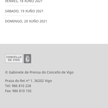
VENRES
,
18
XUÑO
2021
SÁBADO
,
19
XUÑO
2021
DOMINGO
,
20
XUÑO
2021
© Gabinete de Prensa do Concello de Vigo
Praza do Rei nº 1. 36202 Vigo
Tel: 986 810 228
Fax: 986 810 192