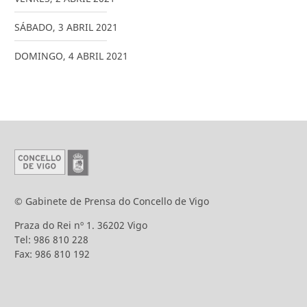
SÁBADO
,
3
ABRIL
2021
DOMINGO
,
4
ABRIL
2021
© Gabinete de Prensa do Concello de Vigo
Praza do Rei nº 1. 36202 Vigo
Tel: 986 810 228
Fax: 986 810 192