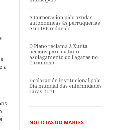
A Corporación pide axudas
autonómicas ás perruquerías
e un IVE reducido
a
O Pleno reclama á Xunta
accións para evitar o
asolagamento do Lagares no
da
Caramuxo
e a
Declaración institucional polo
Día mundial das enfermidades
raras 2021
óns
n
a
NOTICIAS DO MARTES