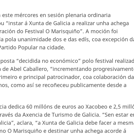
 este mércores en sesión plenaria ordinaria
“instar á Xunta de Galicia a realizar unha achega
ación do Festival O Marisquiño”. A moción foi
da pola unanimidade dos e das edís, coa excepción d
artido Popular na cidade.
aposta “decidida no económico” polo festival realiza
ia de Abel Caballero, “incrementando progresivament
meiro e principal patrocinador, coa colaboración da
nos, como así se recoñeceu publicamente desde a
ia dedica 60 millóns de euros ao Xacobeo e 2,5 mill
ravés da Axencia de Turismo de Galicia. “Sen estar e
alicia”, aclara, “a Xunta de Galicia debe facer a mesm
omo O Marisquiño e destinar unha achega acorde á