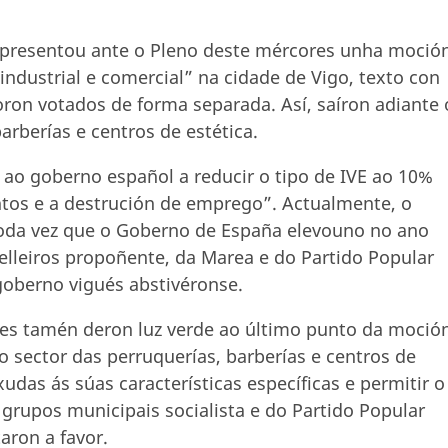
s, presentou ante o Pleno deste mércores unha moció
industrial e comercial” na cidade de Vigo, texto con
ron votados de forma separada. Así, saíron adiante 
arberías e centros de estética.
r ao goberno español a reducir o tipo de IVE ao 10%
ntos e a destrución de emprego”. Actualmente, o
toda vez que o Goberno de España elevouno no ano
elleiros propoñente, da Marea e do Partido Popular
goberno vigués abstivéronse.
ses tamén deron luz verde ao último punto da moció
co sector das perruquerías, barberías e centros de
das ás súas características específicas e permitir o
grupos municipais socialista e do Partido Popular
aron a favor.