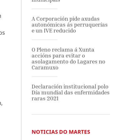
n
A Corporación pide axudas
autonómicas ás perruquerías
e un IVE reducido
os
O Pleno reclama á Xunta
accións para evitar o
asolagamento do Lagares no
Caramuxo
Declaración institucional polo
Día mundial das enfermidades
raras 2021
n,
NOTICIAS DO MARTES