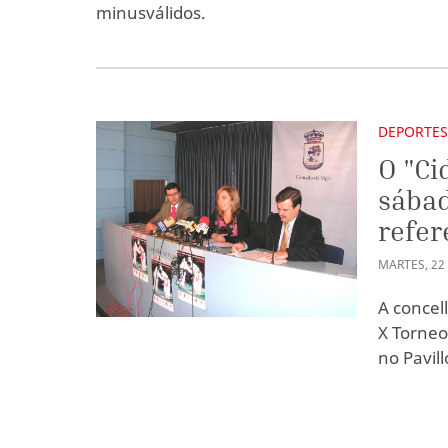
minusválidos.
DEPORTE
O "Ci
sábad
refer
MARTES
,
22
A concel
X Torneo
no Pavil