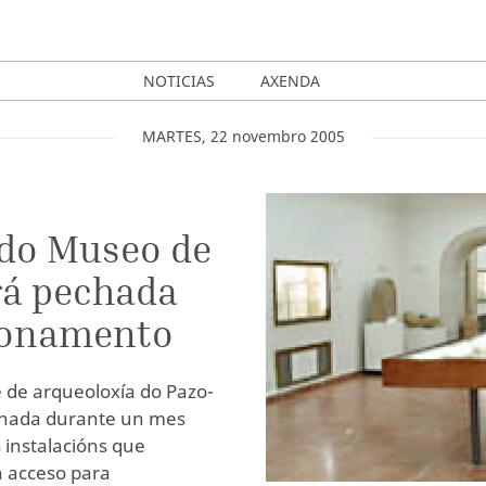
NOTICIAS
AXENDA
MARTES
,
22
novembro
2005
 do Museo de
rá pechada
cionamento
 de arqueoloxía do Pazo-
hada durante un mes
 instalacións que
n acceso para