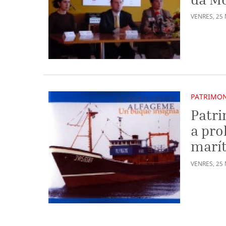
VENRES
,
25
PATRIMON
Patri
a pro
marít
VENRES
,
25