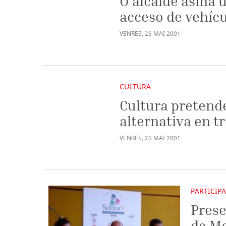
O alcalde asina 
acceso de vehíc
VENRES
,
25
MAI
2001
CULTURA
Cultura pretend
alternativa en tr
VENRES
,
25
MAI
2001
PARTICIP
Prese
da Mo