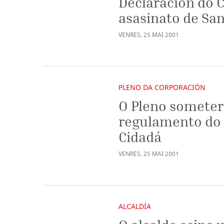
Declaración do C
asasinato de Sa
VENRES
,
25
MAI
2001
PLENO DA CORPORACIÓN
O Pleno someterá
regulamento do 
Cidadá
VENRES
,
25
MAI
2001
ALCALDÍA