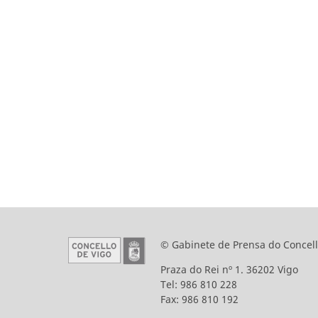
© Gabinete de Prensa do Concell
Praza do Rei nº 1. 36202 Vigo
Tel: 986 810 228
Fax: 986 810 192