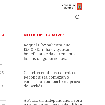
itar
NOTICIAS DO XOVES
Raquel Díaz salienta que
15.000 familias viguesas
benefícianse das exencións
fiscais do goberno local
E
os
Os actos centrais da festa da
Reconquista comezan o
venres cun concerto na praza
br
do Berbés
A Praza da Independencia será
o venres o escenario da última