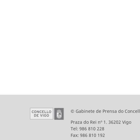
© Gabinete de Prensa do Concell
Praza do Rei nº 1. 36202 Vigo
Tel: 986 810 228
Fax: 986 810 192