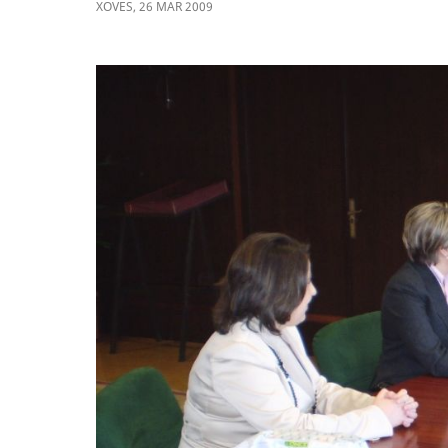
XOVES
,
26
MAR
2009