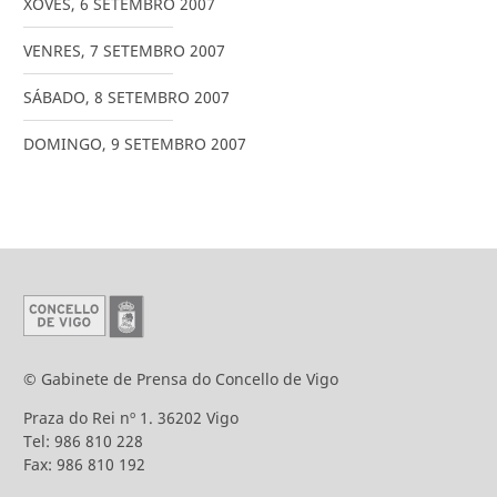
XOVES
,
6
SETEMBRO
2007
VENRES
,
7
SETEMBRO
2007
SÁBADO
,
8
SETEMBRO
2007
DOMINGO
,
9
SETEMBRO
2007
© Gabinete de Prensa do Concello de Vigo
Praza do Rei nº 1. 36202 Vigo
Tel: 986 810 228
Fax: 986 810 192