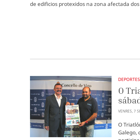
de edificios protexidos na zona afectada dos 
DEPORTE
O Tri
sábad
VENRES
,
7
S
O Triatl
Galego, 