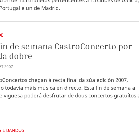
ción de 165 triatletas pertencentes a 15 clubes de Galicia
Portugal e un de Madrid.
DE
fin de semana CastroConcerto por
da dobre
ET
2007
oConcertos chegan á recta final da súa edición 2007,
o todavía máis música en directo. Esta fin de semana a
 viguesa poderá desfrutar de dous concertos gratuítos 
 E BANDOS