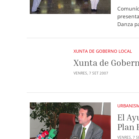
Comuníca
presenta
Danza pa
XUNTA DE GOBERNO LOCAL
Xunta de Gobern
VENRES
,
7
SET
2007
URBANIS
El Ay
Plan 
VENRES
,
7
S