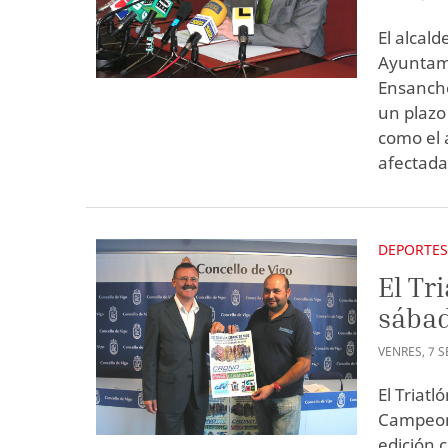
El alcald
Ayuntami
Ensanche
un plazo
como el 
afectada 
DEPORTE
El Tr
sábad
VENRES
,
7
S
El Triat
Campeona
edición c