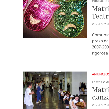
Educación
Matrí
Teatr
VENRES
,
7
S
Comuníca
prazo de
2007-200
rigorosa 
ANUNCIOS
Festas e A
Matrí
danza
VENRES
,
7
S