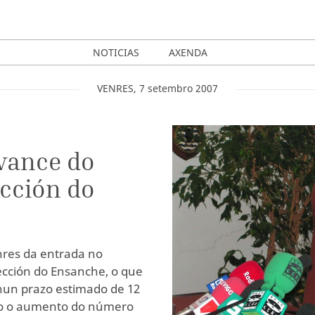
NOTICIAS
AXENDA
VENRES
,
7
setembro
2007
avance do
ección do
enres da entrada no
ección do Ensanche, o que
nun prazo estimado de 12
omo o aumento do número