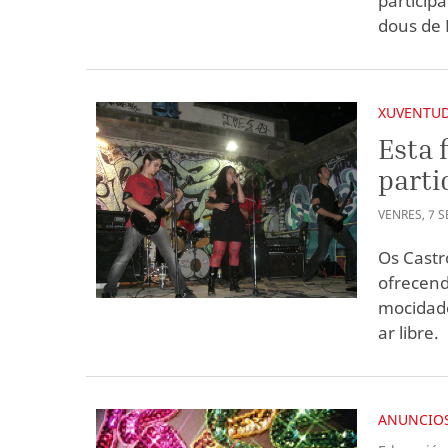
participa
dous de 
XUVENTU
Esta 
parti
VENRES
,
7
S
Os Castr
ofrecend
mocidade
ar libre.
ANUNCIOS