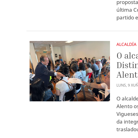
proposta
última C
partido 
ALCALDÍA
O alc
Disti
Alen
LUNS
,
9
XU
O alcald
Alento o
Vigueses
da integ
trasladou