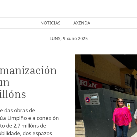
NOTICIAS
AXENDA
LUNS
,
9
xuño
2025
umanización
un
illóns
se das obras de
rúa Limpiño e a conexión
o de 2,7 millóns de
obilidade, dos espazos