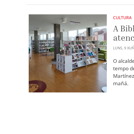
CULTURA
A Bib
aten
LUNS
,
9
XU
O alcald
tempo de
Martínez
mañá.