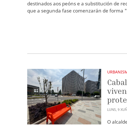
destinados aos peóns e a substitución de re
que a segunda fase comenzarán de forma "
URBANIS
Cabal
viven
prote
LUNS
,
9
XU
O alcalde