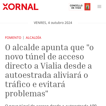
VENRES
,
4
outubro
2024
FOMENTO
ALCALDÍA
O alcalde apunta que "o
novo túnel de acceso
directo a Vialia desde a
autoestrada aliviará o
tráfico e evitará
problemas"
O novo túnel de acceso desde a autoestrada AP9