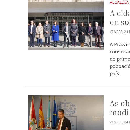
ALCALDÍA
A cid
en so
VENRES
,
24
A Praza 
convocad
do prime
poboació
país.
As ob
modif
VENRES
,
24