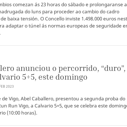
mbios comezan ás 23 horas do sábado e prolongaranse a
madrugada do luns para proceder ao cambio do cadro
l de baixa tensión. O Concello inviste 1.498.000 euros nes
ra adaptar o túnel ás normas europeas de seguridade e
.
S
lero anunciou o percorrido, “duro”,
lvario 5+5, este domingo
FEB
2023
e de Vigo, Abel Caballero, presentou a segunda proba do
 Run Run Vigo, a Calvario 5+5, que se celebra este doming
rio (10:00 horas).