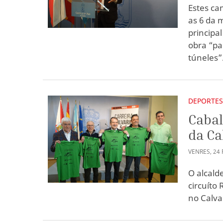
Estes ca
as 6 da 
principa
obra “pa
túneles”
DEPORTE
Cabal
da Ca
VENRES
,
24
O alcald
circuíto
no Calva