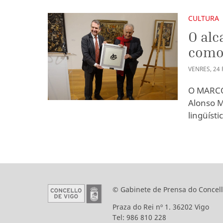
CULTURA
O alc
como 
VENRES
,
24
O MARCO 
Alonso M
lingüísti
© Gabinete de Prensa do Concell
Praza do Rei nº 1. 36202 Vigo
Tel: 986 810 228