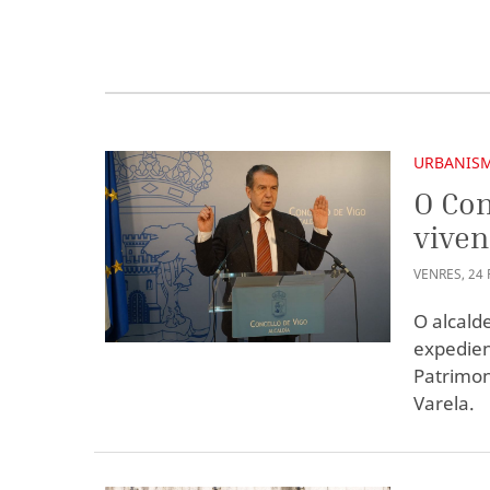
URBANIS
O Con
viven
VENRES
,
24
O alcald
expedien
Patrimon
Varela.