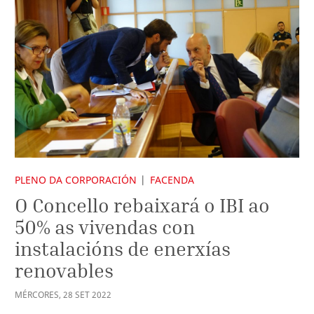
PLENO DA CORPORACIÓN
FACENDA
O Concello rebaixará o IBI ao
50% as vivendas con
instalacións de enerxías
renovables
MÉRCORES
,
28
SET
2022