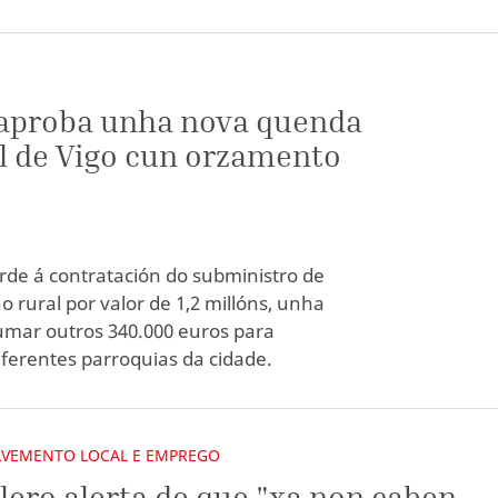
 aproba unha nova quenda
al de Vigo cun orzamento
rde á contratación do subministro de
o rural por valor de 1,2 millóns, unha
umar outros 340.000 euros para
iferentes parroquias da cidade.
VEMENTO LOCAL E EMPREGO
lero alerta de que "xa non caben