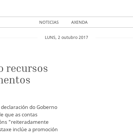
NOTICIAS
AXENDA
LUNS
,
2
outubro
2017
óo recursos
imentos
a declaración do Goberno
le que as contas
ións "reiteradamente
staxe inclúe a promoción