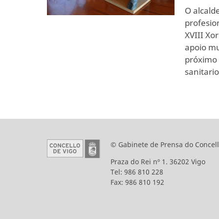
O alcald
profesio
XVIII Xo
apoio mu
próximo 
sanitari
© Gabinete de Prensa do Concell
Praza do Rei nº 1. 36202 Vigo
Tel: 986 810 228
Fax: 986 810 192