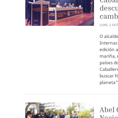
descu
cambi
LUNS
,
2
OU
O alcald
Internac
edición 
mariña, 
países d
Caballer
buscar f
planeta"
Abel 
Nacio