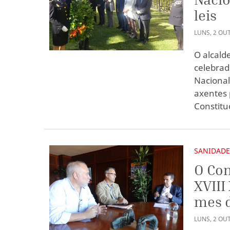
leis
LUNS
,
2
OU
O alcald
celebrad
Nacional
axentes 
Constitu
SANIDAD
O Con
XVIII
mes 
LUNS
,
2
OU