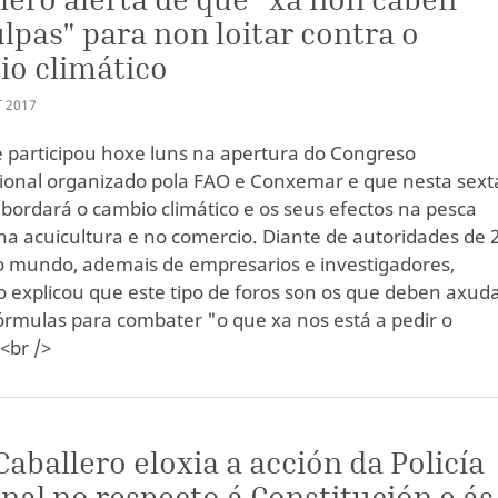
lpas" para non loitar contra o
o climático
T
2017
e participou hoxe luns na apertura do Congreso
ional organizado pola FAO e Conxemar e que nesta sext
abordará o cambio climático e os seus efectos na pesca
na acuicultura e no comercio. Diante de autoridades de 
o mundo, ademais de empresarios e investigadores,
o explicou que este tipo de foros son os que deben axuda
órmulas para combater "o que xa nos está a pedir o
<br />
Caballero eloxia a acción da Policía
nal no respecto á Constitución e ás